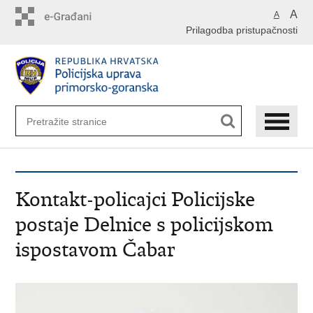
Preskoči
A
A
na
Prilagodba pristupačnosti
glavni
sadržaj
Kontakt-policajci Policijske
postaje Delnice s policijskom
ispostavom Čabar