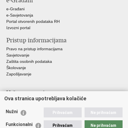
e-Građani
+
e-Građani
e-Savjetovanja
Portal otvorenih podataka RH
Izvozni portal
Pristup informacijama
Pravo na pristup informacijama
Savjetovanje
Zaštita osobnih podataka
Školovanje
Zapošljavanje
Važne poveznice
Ova stranica upotrebljava kolačiće
Ministarstvo unutarnjih poslova
Sindikati
Nužni
Prihvaćam
Ne prihvaćam
Udruge
Dom zdravlja MUP-a
Funkcionalni
Prihvaćam
Ne prihvaćam
Policijska akademija