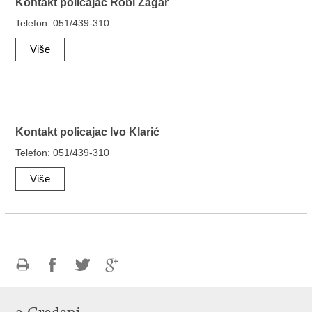
Kontakt policajac Robi Žagar
Telefon: 051/439-310
Više
Kontakt policajac Ivo Klarić
Telefon: 051/439-310
Više
Ispiši
Podijeli
Podijeli
Podijeli
stranicu
na
na
na
Facebooku
Twitteru
Google