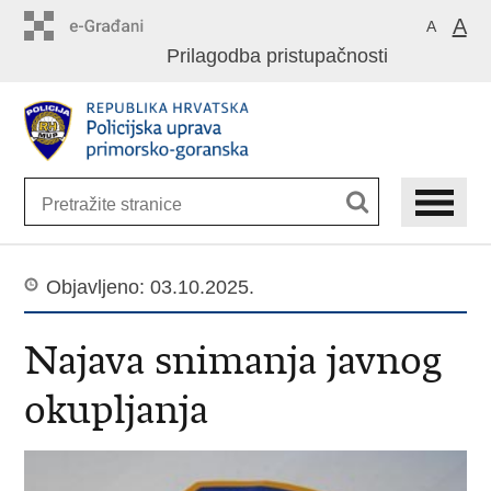
Preskoči
A
A
na
Prilagodba pristupačnosti
glavni
sadržaj
Objavljeno: 03.10.2025.
Najava snimanja javnog
okupljanja