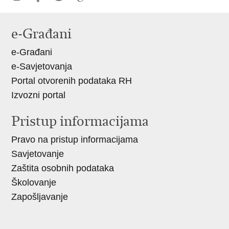
Ispiši
Podijeli
Podijeli
Podijeli
stranicu
na
na
na
e-Građani
Facebooku
Twitteru
Google
e-Građani
+
e-Savjetovanja
Portal otvorenih podataka RH
Izvozni portal
Pristup informacijama
Pravo na pristup informacijama
Savjetovanje
Zaštita osobnih podataka
Školovanje
Zapošljavanje