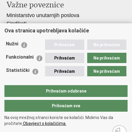
Važne poveznice
Ministarstvo unutarnjih poslova
Sindikati
Ova stranica upotrebljava kolačiće
Udruge
Dom zdravlja MUP-a
Nužni
Prihvaćam
Ne prihvaćam
Policijska akademija
Muzej policije
Funkcionalni
Prihvaćam
Ne prihvaćam
Zaklada policijske solidarnosti
Statistički
Prihvaćam
Ne prihvaćam
Centar za forenzična ispitivanja, istraživanja i
vještačenja "Ivan Vučetić"
Policijske uprave
Prihvaćam odabrane
Prihvaćam sve
Povratak na vrh
Na ovoj mrežnoj stranci koriste se kolačići. Molimo Vas da
Copyright © 2026 Policijska uprava primorsko-goranska.
Uvjeti
pročitate
Obavijest o kolačićima.
korištenja
.
Izjava o pristupačnosti
.