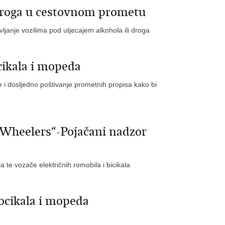
 droga u cestovnom prometu
ljanje vozilima pod utjecajem alkohola ili droga
cikala i mopeda
 dosljedno poštivanje prometnih propisa kako bi
heelers“-Pojačani nadzor
e vozače električnih romobila i bicikala
ocikala i mopeda