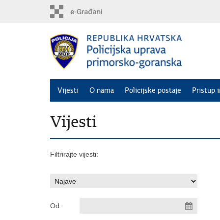
Preskoči
na
glavni
sadržaj
Vijesti
O nama
Policijske postaje
Pristup 
Vijesti
Filtrirajte vijesti:
Od: