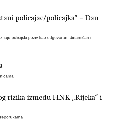
tani policajac/policajka“ – Dan
naju policijski poziv kao odgovoran, dinamičan i
a
elnicama
og rizika između HNK „Rijeka“ i
 preporukama