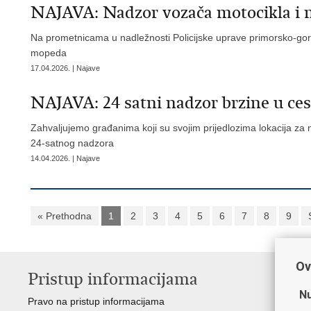
​NAJAVA: Nadzor vozača motocikla i
Na prometnicama u nadležnosti Policijske uprave primorsko-gor
mopeda
17.04.2026. | Najave
​NAJAVA: 24 satni nadzor brzine u 
Zahvaljujemo građanima koji su svojim prijedlozima lokacija za 
24-satnog nadzora
14.04.2026. | Najave
« Prethodna
1
2
3
4
5
6
7
8
9
Ov
Pristup informacijama
V
Nu
Pravo na pristup informacijama
Min