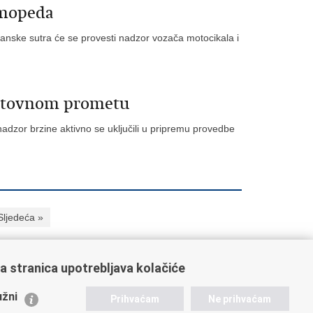
 mopeda
anske sutra će se provesti nadzor vozača motocikala i
cestovnom prometu
nadzor brzine aktivno se uključili u pripremu provedbe
Sljedeća »
a stranica upotrebljava kolačiće
ažne poveznice
žni
Prihvaćam
Ne prihvaćam
istarstvo unutarnjih poslova