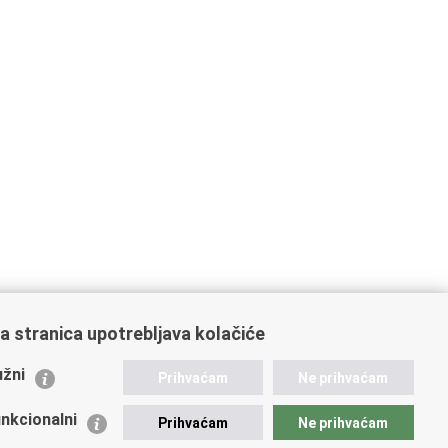
a stranica upotrebljava kolačiće
ažne poveznice
žni
Prihvaćam
Ne prihvaćam
istarstvo unutarnjih poslova
dikati
nkcionalni
Prihvaćam
Ne prihvaćam
ruge