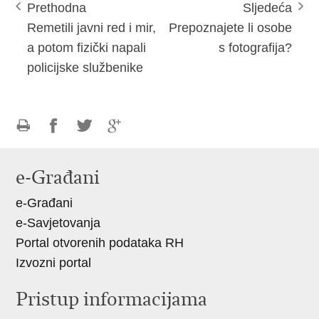
Prethodna
Sljedeća
Remetili javni red i mir,
Prepoznajete li osobe
a potom fizički napali
s fotografija?
policijske službenike
Ispiši
Podijeli
Podijeli
Podijeli
stranicu
na
na
na
e-Građani
Facebooku
Twitteru
Google
e-Građani
+
e-Savjetovanja
Portal otvorenih podataka RH
Izvozni portal
Pristup informacijama