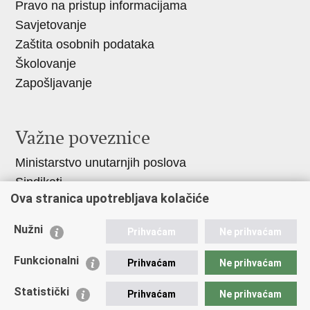
Pravo na pristup informacijama
Savjetovanje
Zaštita osobnih podataka
Školovanje
Zapošljavanje
Važne poveznice
Ministarstvo unutarnjih poslova
Sindikati
Ova stranica upotrebljava kolačiće
Udruge
Dom zdravlja MUP-a
Nužni
Prihvaćam
Ne prihvaćam
Policijska akademija
Muzej policije
Funkcionalni
Prihvaćam
Ne prihvaćam
Zaklada policijske solidarnosti
Statistički
Prihvaćam
Ne prihvaćam
Centar za forenzična ispitivanja, istraživanja i