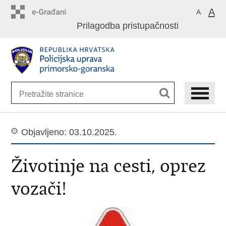
Preskoči
A
A
na
Prilagodba pristupačnosti
glavni
sadržaj
Objavljeno: 03.10.2025.
Životinje na cesti, oprez
vozači!