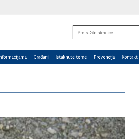
informacijama
Građani
Istaknute teme
Prevencija
Kontakt