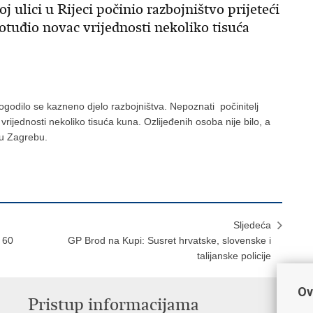
j ulici u Rijeci počinio razbojništvo prijeteći
 otuđio novac vrijednosti nekoliko tisuća
dogodilo se kazneno djelo razbojništva. Nepoznati počinitelj
 vrijednosti nekoliko tisuća kuna. Ozlijeđenih osoba nije bilo, a
 u Zagrebu.
Sljedeća
o 60
GP Brod na Kupi: Susret hrvatske, slovenske i
talijanske policije
Ov
Pristup informacijama
V