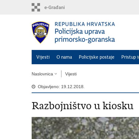
Preskoči
na
glavni
sadržaj
Vijesti
O nama
Policijske postaje
Pristup 
Naslovnica
Vijesti
Objavljeno: 19.12.2018.
Razbojništvo u kiosku