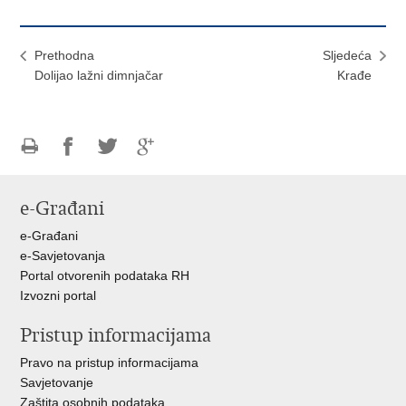
Prethodna
Sljedeća
Dolijao lažni dimnjačar
Krađe
Ispiši
Podijeli
Podijeli
Podijeli
stranicu
na
na
na
e-Građani
Facebooku
Twitteru
Google
+
e-Građani
e-Savjetovanja
Portal otvorenih podataka RH
Izvozni portal
Pristup informacijama
Pravo na pristup informacijama
Savjetovanje
Zaštita osobnih podataka