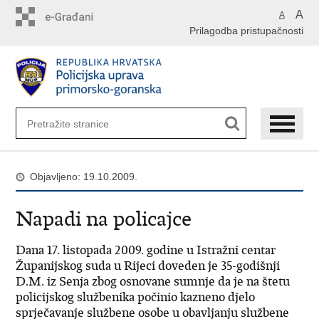
Preskoči
A
A
na
Prilagodba pristupačnosti
glavni
sadržaj
Objavljeno: 19.10.2009.
Napadi na policajce
Dana 17. listopada 2009. godine u Istražni centar
Županijskog suda u Rijeci doveden je 35-godišnji
D.M. iz Senja zbog osnovane sumnje da je na štetu
policijskog službenika počinio kazneno djelo
sprječavanje službene osobe u obavljanju službene