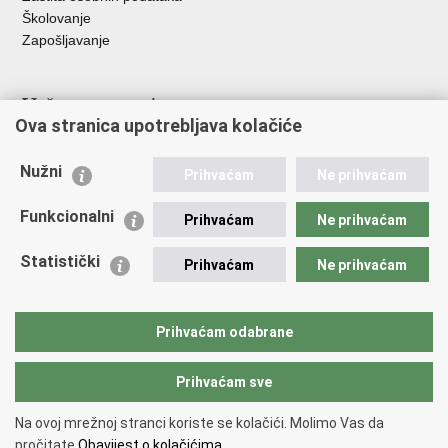
Školovanje
Zapošljavanje
Važne poveznice
Ova stranica upotrebljava kolačiće
Ministarstvo unutarnjih poslova
Sindikati
Nužni
Prihvaćam
Ne prihvaćam
Udruge
Dom zdravlja MUP-a
Funkcionalni
Prihvaćam
Ne prihvaćam
Policijska akademija
Muzej policije
Statistički
Prihvaćam
Ne prihvaćam
Zaklada policijske solidarnosti
Centar za forenzična ispitivanja, istraživanja i vještačenja "Ivan
Vučetić"
Prihvaćam odabrane
Policijske uprave
Prihvaćam sve
Povratak na vrh
Na ovoj mrežnoj stranci koriste se kolačići. Molimo Vas da
Copyright © 2026 Policijska uprava primorsko-goranska.
Uvjeti
pročitate
Obavijest o kolačićima.