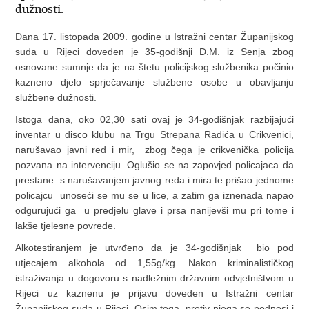
dužnosti.
Dana 17. listopada 2009. godine u Istražni centar Županijskog
suda u Rijeci doveden je 35-godišnji D.M. iz Senja zbog
osnovane sumnje da je na štetu policijskog službenika počinio
kazneno djelo sprječavanje službene osobe u obavljanju
službene dužnosti.
Istoga dana, oko 02,30 sati ovaj je 34-godišnjak razbijajući
inventar u disco klubu na Trgu Strepana Radića u Crikvenici,
narušavao javni red i mir, zbog čega je crikvenička policija
pozvana na intervenciju. Oglušio se na zapovjed policajaca da
prestane s narušavanjem javnog reda i mira te prišao jednome
policajcu unoseći se mu se u lice, a zatim ga iznenada napao
odgurujući ga u predjelu glave i prsa nanijevši mu pri tome i
lakše tjelesne povrede.
Alkotestiranjem je utvrđeno da je 34-godišnjak bio pod
utjecajem alkohola od 1,55g/kg. Nakon kriminalističkog
istraživanja u dogovoru s nadležnim državnim odvjetništvom u
Rijeci uz kaznenu je prijavu doveden u Istražni centar
Županijskog suda u Rijeci. Osim toga, protiv njega se podnosi i