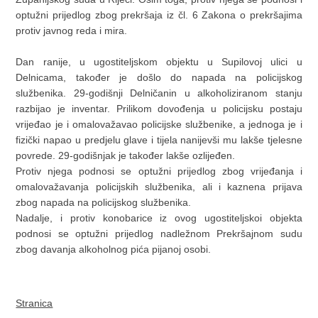
optužni prijedlog zbog prekršaja iz čl. 6 Zakona o prekršajima
protiv javnog reda i mira.
Dan ranije, u ugostiteljskom objektu u Supilovoj ulici u
Delnicama, također je došlo do napada na policijskog
službenika. 29-godišnji Delničanin u alkoholiziranom stanju
razbijao je inventar. Prilikom dovođenja u policijsku postaju
vrijeđao je i omalovažavao policijske službenike, a jednoga je i
fizički napao u predjelu glave i tijela nanijevši mu lakše tjelesne
povrede. 29-godišnjak je također lakše ozlijeđen.
Protiv njega podnosi se optužni prijedlog zbog vrijeđanja i
omalovažavanja policijskih službenika, ali i kaznena prijava
zbog napada na policijskog službenika.
Nadalje, i protiv konobarice iz ovog ugostiteljskoi objekta
podnosi se optužni prijedlog nadležnom Prekršajnom sudu
zbog davanja alkoholnog pića pijanoj osobi.
Stranica