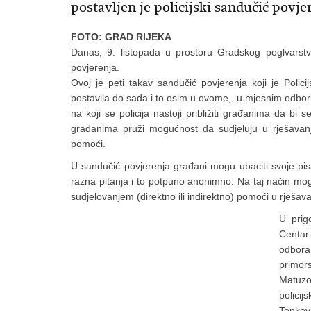
postavljen je policijski sandučić povje
FOTO: GRAD RIJEKA
Danas, 9. listopada u prostoru Gradskog poglvarstva
povjerenja.
Ovoj je peti takav sandučić povjerenja koji je Poli
postavila do sada i to osim u ovome, u mjesnim odbori
na koji se policija nastoji približiti građanima da b
građanima pruži mogućnost da sudjeluju u rješavanju
pomoći.
U sandučić povjerenja građani mogu ubaciti svoje pis
razna pitanja i to potpuno anonimno. Na taj način mogu 
sudjelovanjem (direktno ili indirektno) pomoći u rješava
U prig
Centar
odbora
primor
Matuzo
polici
Tonkovi