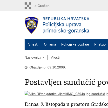
Preskoči
na
glavni
sadržaj
Vijesti
O nama
Policijske postaje
Pristup 
Naslovnica
Vijesti
Objavljeno: 09.10.2009.
Postavljen sandučić po
Danas, 9. listopada u prostoru Gradsko