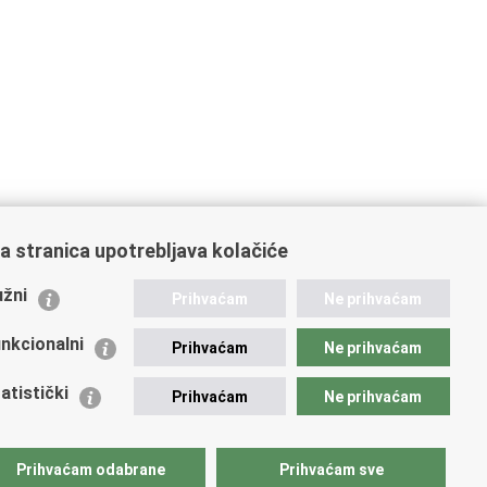
a stranica upotrebljava kolačiće
ažne poveznice
žni
Prihvaćam
Ne prihvaćam
istarstvo unutarnjih poslova
dikati
nkcionalni
Prihvaćam
Ne prihvaćam
ruge
 zdravlja MUP-a
atistički
Prihvaćam
Ne prihvaćam
icijska akademija
ej policije
lada policijske solidarnosti
Prihvaćam odabrane
Prihvaćam sve
tar za forenzična ispitivanja, istraživanja i vještačenja