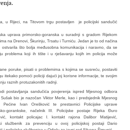
renja.
, u Rijeci, na Titovom trgu postavljen je policijski sandučić
cijska uprava primorsko-goranska u suradnji s gradom Rijekom
ma na Drenovi, Škurinju, Trsatu i Turniću. Jedan je to od načina
i se ostvarila što bolja međusobna komunikacija i naravno, da se
 problema koji ih tište i u rješavanju kojih im policija može
ane poruke, pisati o problemima s kojima se susreću, postaviti
itekako pomoći policiji dajući joj korisne informacije, te svojim
nju raznih protuzakonitih radnji.
odi postavljanja sandučića povjerenja ispred Mjesnog odbora
 Sušak bio je nazočan Viktor Merle, kao i predsjednik Mjesnog
 Pećine Ivan Orešković te prestavnici Policijske uprave
sko-gorankske, načelnik III. Policijske postaje Rijeka Đuro
vić, kontakt policajac I. kontakt rajona Dalibor Matijević,
jski službenik za prevenciju u ovoj policijskoj postaji Dario
ć i policijska službenica u Odjelu za javni red Silvana Šimunić.