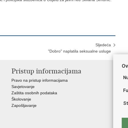
Sljedeća
"Dobro" naplatila seksualne usluge
Ov
Pristup informacijama
V
Nu
Pravo na pristup informacijama
Min
Savjetovanje
Sin
Fu
Zaštita osobnih podataka
Ud
Školovanje
Dom
St
Zapošljavanje
Pol
Muz
Zak
Cen