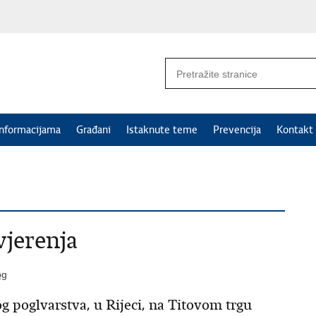
informacijama
Građani
Istaknute teme
Prevencija
Kontakt
vjerenja
g poglvarstva, u Rijeci, na Titovom trgu