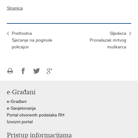
Stranica
Prethodna
Sljedeća
Sjećanje na poginule
Pronalazak mrtvog
policajce
muškarca
Ispiši
Podijeli
Podijeli
Podijeli
stranicu
na
na
na
e-Građani
Facebooku
Twitteru
Google
+
e-Građani
e-Savjetovanja
Portal otvorenih podataka RH
Izvozni portal
Pristup informacijama