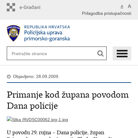
Preskoči
A
A
na
Prilagodba pristupačnosti
glavni
sadržaj
Objavljeno: 28.09.2009.
Primanje kod župana povodom
Dana policije
U povodu 29. rujna – Dana policije, župan