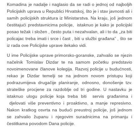
Komadina je nadalje i naglasio da se radi o jednoj od najboljih
Policijskih uprava u Republici Hrvatskoj, što je i stav javnosti ali i
samih policijskih struktura iz Ministarstva. Na kraju, još jednom
čestitajući predstavnicima policije, istaknuo je kako je policijski
posao težak i složen , često puta i nezahvalan, ali i to da „za biti
policajac treba imati i srce i čast , biti u službi građana“ , što se
iz rada ove Policijske uprave itekako vidi.
U ime Policijske uprave primorsko-goranske, zahvalio se njezin
načelnik Tomislav Dizdar te na samom početku predstavio
novoimenovane članove kolegija. Razvoj policije u budućnosti,
rekao je Dizdar temelji se na jednom novom pristupu koji
podrazumijeva drugačije planiranje, odnosno, donošenje tzv.
strateške procjene za razdoblje od tri godine. U nastavku je
istaknuo ulogu policije koja treba biti servis građanima i
djelovati više preventivno i proaktivno, a manje represivno.
Nakon kratkog osvrta na budući preustroj policije, još jednom
se zahvalio županu i njegovim suradnicima na primanju i
čestitkama povodom Dana policije.