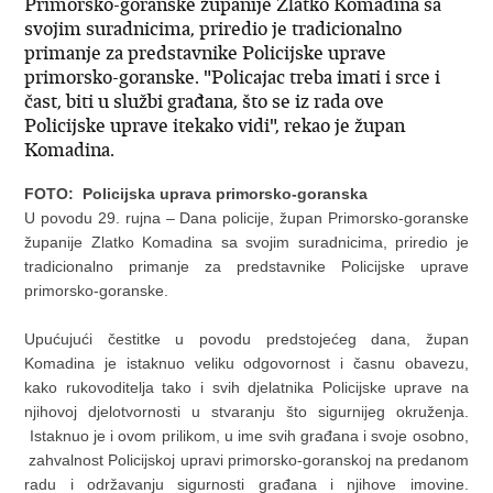
Primorsko-goranske županije Zlatko Komadina sa
svojim suradnicima, priredio je tradicionalno
primanje za predstavnike Policijske uprave
primorsko-goranske. "Policajac treba imati i srce i
čast, biti u službi građana, što se iz rada ove
Policijske uprave itekako vidi", rekao je župan
Komadina.
FOTO: Policijska uprava primorsko-goranska
U povodu 29. rujna – Dana policije, župan Primorsko-goranske
županije Zlatko Komadina sa svojim suradnicima, priredio je
tradicionalno primanje za predstavnike Policijske uprave
primorsko-goranske.
Upućujući čestitke u povodu predstojećeg dana, župan
Komadina je istaknuo veliku odgovornost i časnu obavezu,
kako rukovoditelja tako i svih djelatnika Policijske uprave na
njihovoj djelotvornosti u stvaranju što sigurnijeg okruženja.
Istaknuo je i ovom prilikom, u ime svih građana i svoje osobno,
zahvalnost Policijskoj upravi primorsko-goranskoj na predanom
radu i održavanju sigurnosti građana i njihove imovine.