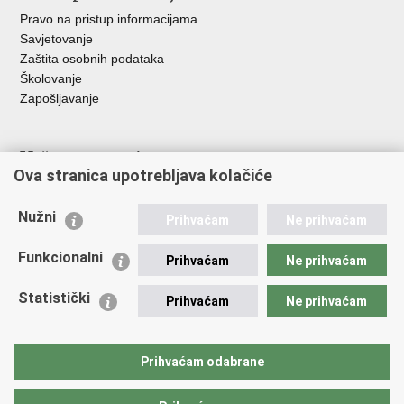
Pravo na pristup informacijama
Savjetovanje
Zaštita osobnih podataka
Školovanje
Zapošljavanje
Važne poveznice
Ova stranica upotrebljava kolačiće
Ministarstvo unutarnjih poslova
Sindikati
Nužni
Prihvaćam
Ne prihvaćam
Udruge
Dom zdravlja MUP-a
Funkcionalni
Prihvaćam
Ne prihvaćam
Policijska akademija
Muzej policije
Statistički
Prihvaćam
Ne prihvaćam
Zaklada policijske solidarnosti
Centar za forenzična ispitivanja, istraživanja i vještačenja "Ivan
Vučetić"
Prihvaćam odabrane
Policijske uprave