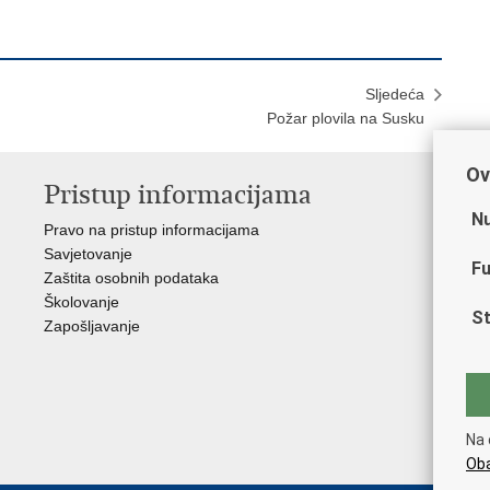
Sljedeća
Požar plovila na Susku
Ov
Pristup informacijama
V
Nu
Pravo na pristup informacijama
Min
Savjetovanje
Sin
Fu
Zaštita osobnih podataka
Ud
Školovanje
Dom
St
Zapošljavanje
Pol
Muz
Zak
Cen
"Iv
Na 
Pol
Oba