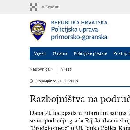
Preskoči
na
glavni
sadržaj
Vijesti
O nama
Policijske postaje
Pristup 
Naslovnica
Vijesti
Objavljeno: 21.10.2008.
Razbojništva na područ
Dana 21. listopada u jutarnjim satima 
se na području grada Rijeke dva razb
"Brodokomerc" u Ul. Janka Polića Kam