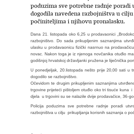
poduzima sve potrebne radnje poradi u
dogodila navedena razbojništva u cilju
počiniteljima i njihovu pronalasku.
Dana 21. listopada oko 6,25 u prodavaonici „Brodoko
razbojništvo. Do sada prikupljenim saznanjima utvr
ulasku u prodavaonicu fizički nasrnuo na prodavačicu p
novac. Nakon toga je iz njenoga novčanika otuđio manj
godišnjoj hrvatskoj državljanki pružena je liječnička 
U ponedjeljak, 20.listopada nešto prije 20,00 sati u t
dogodilo se razbojništvo.
Očevidom te drugim prikupljenim saznanjima utvrđeno
trgovine prijeteći pištoljem otuđio oko tri tisuće kun
djela u trgovini su se nalazile dvije prodavačice, 36-go
Policija poduzima sve potrebne radnje poradi utv
razbojništva u cilju prikupljanja korisnih saznanja o po