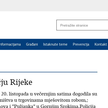
informacijama
Građani
Istaknute teme
Prevencija
Kontakt
ju Rijeke
i 20. listopada u večernjim satima dogodila su
ojništva u trgovinama mješovitom robom,;
ova i "Puljanka" u Gornjim Srokima.Policija