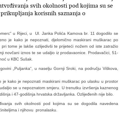
tvrđivanja svih okolnosti pod kojima su se
 prikupljanja korisnih saznanja o
merc“ u Rijeci, u Ul. Janka Polića Kamova br. 11 dogodilo se
đeno je kako je nepoznati, djelomično maskirani muškarac po
ri tome je lakše ozlijedivši te prijeteći nožem od iste zatražio
i novčani iznos te se udaljio iz prodavaonice. Prodavačici, 51-
pomoć u KBC Sušak.
rgovini „Puljanka“, u naselju Gornji Sroki, na području Viškova,
 je kako je nepoznati maskirani muškarac po ulasku u prostor
a i udaljio se u nepoznatom smjeru. U trenutku izvršenja kaznenog
dišnja i 47-godišnja hrvatska državljanka. Ozlijeđenih nije bilo.
rđivanja svih okolnosti pod kojima su se dogodila navedena
činiteljima i njihovu pronalasku.