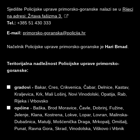
Sjedište Policijske uprave primorsko-goranske nalazi se u
Rijeci
na adresi: Žrtava fašizma 3.
Tel.:
+385 51 430 333
E-mail:
primorsko-goranska@policija.hr
Načelnik Policijske uprave primorsko-goranske je
Hari Brnad
.
Teritorijalna nadležnost Policijske uprave primorsko-
goranske:
gradovi -
Bakar, Cres, Crikvenica, Čabar, Delnice, Kastav,
Kraljevica, Krk, Mali Lošinj, Novi Vinodolski, Opatija, Rab,
Rijeka i Vrbovsko
općine
- Baška, Brod Moravice, Čavle, Dobrinj, Fužine,
Jelenje, Klana, Kostrena, Lokve, Lopar, Lovran, Malinska-
Dubašnica, Matulji, Mošćenička Draga, Mrkopalj, Omišalj,
Punat, Ravna Gora, Skrad, Vinodolska, Viškovo i Vrbnik