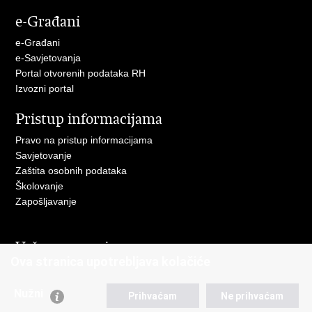
stranicu
na
na
na
e-Građani
Facebooku
Twitteru
Google
+
e-Građani
e-Savjetovanja
Portal otvorenih podataka RH
Izvozni portal
Pristup informacijama
Pravo na pristup informacijama
Savjetovanje
Zaštita osobnih podataka
Školovanje
Zapošljavanje
Važne poveznice
Ova stranica upotrebljava kolačiće
Ministarstvo unutarnjih poslova
Sindikati
Nužni
Prihvaćam
Ne prihvaćam
Udruge