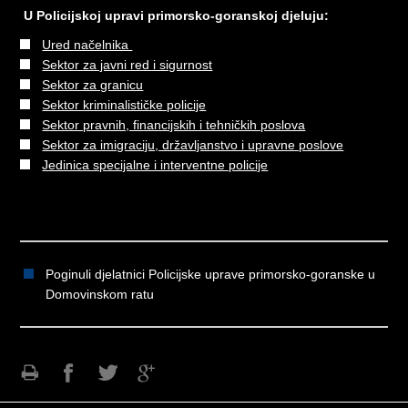
U Policijskoj upravi primorsko-goranskoj djeluju:
Ured načelnika
Sektor za javni red i sigurnost
Sektor za granicu
Sektor kriminalističke policije
Sektor pravnih, financijskih i tehničkih poslova
Sektor za imigraciju, državljanstvo i upravne poslove
Jedinica specijalne i interventne policije
Poginuli djelatnici Policijske uprave primorsko-goranske u
Domovinskom ratu
Ispiši
Podijeli
Podijeli
Podijeli