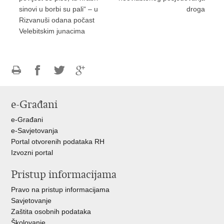
sinovi u borbi su pali“ – u
droga
Rizvanuši odana počast
Velebitskim junacima
Ispiši
Podijeli
Podijeli
Podijeli
stranicu
na
na
na
e-Građani
Facebooku
Twitteru
Google
+
e-Građani
e-Savjetovanja
Portal otvorenih podataka RH
Izvozni portal
Pristup informacijama
Pravo na pristup informacijama
Savjetovanje
Zaštita osobnih podataka
Školovanje