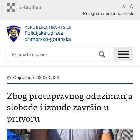
Preskoči
A
A
na
Prilagodba pristupačnosti
glavni
sadržaj
Objavljeno: 08.05.2026.
Zbog protupravnog oduzimanja
slobode i iznude završio u
pritvoru