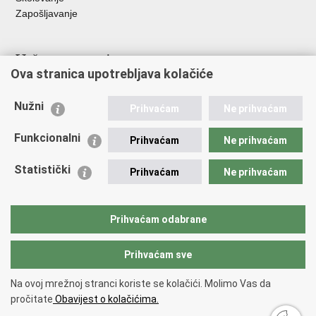
Zapošljavanje
Važne poveznice
Ova stranica upotrebljava kolačiće
Ministarstvo unutarnjih poslova
Sindikati
Nužni
Prihvaćam
Ne prihvaćam
Udruge
Dom zdravlja MUP-a
Funkcionalni
Prihvaćam
Ne prihvaćam
Policijska akademija
Muzej policije
Statistički
Prihvaćam
Ne prihvaćam
Zaklada policijske solidarnosti
Centar za forenzična ispitivanja, istraživanja i vještačenja "Ivan
Vučetić"
Prihvaćam odabrane
Policijske uprave
Prihvaćam sve
Povratak na vrh
Na ovoj mrežnoj stranci koriste se kolačići. Molimo Vas da
Copyright © 2026 Policijska uprava primorsko-goranska.
Uvjeti
pročitate
Obavijest o kolačićima.
korištenja
.
Izjava o pristupačnosti
.