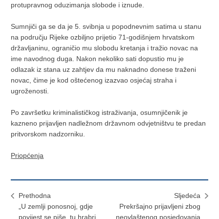
protupravnog oduzimanja slobode i iznude.
Sumnjiči ga se da je 5. svibnja u popodnevnim satima u stanu
na području Rijeke ozbiljno prijetio 71-godišnjem hrvatskom
državljaninu, ograničio mu slobodu kretanja i tražio novac na
ime navodnog duga. Nakon nekoliko sati dopustio mu je
odlazak iz stana uz zahtjev da mu naknadno donese traženi
novac, čime je kod oštećenog izazvao osjećaj straha i
ugroženosti.
Po završetku kriminalističkog istraživanja, osumnjičenik je
kazneno prijavljen nadležnom državnom odvjetništvu te predan
pritvorskom nadzorniku.
Priopćenja
Prethodna
Sljedeća
„U zemlji ponosnoj, gdje
Prekršajno prijavljeni zbog
povijest se piše, tu hrabri
neovlaštenog posjedovanja