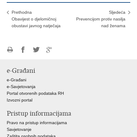
Prethodna
Sljedeća
Obavijest o djelomičnoj
Prevencijom protiv nasilja
obustavi javnog natječaja
nad ženama
Ispiši
Podijeli
Podijeli
Podijeli
stranicu
na
na
na
e-Građani
Facebooku
Twitteru
Google
+
e-Građani
e-Savjetovanja
Portal otvorenih podataka RH
Izvozni portal
Pristup informacijama
Pravo na pristup informacijama
Savjetovanje
Zaštita osobnih podataka