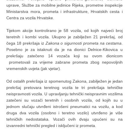
uprave, Službe za mobilne jedinice Rijeka, prometne inspekcije
Ministarstva mora, prometa i infrastrukture, Hrvatskih cesta i
Centra za vozila Hrvatske.
Tijekom akcije kontrolirano je 58 vozila, od kojih najveći broj
teretnih i kombi vozila. Ukupno je zabilježen 21 prekršaj, od
čega 18 prekršaja iz
Zakona o sigurnosti prometa na cestama
.
Posebno je za istaknuti da je na dionici Delnice-Kikovica u
prekršaju zatečeno 14 vozača koji su ovom dionicom
prometovali za vrijeme zabrane prometa zbog nepovoljnih
vremenskih uvjeta (jak vjetar).
Od ostalih prekršaja iz spomenutog Zakona, zabilježen je jedan
prekršaj pretovara teretnog vozila te tri prekršaja tehničke
neispravnosti vozila. U upravljanju tehnički neispravnim vozilima
zatečeni su vozači teretnih i osobnih vozila, od kojih su u
jednom slučaju utvrđeni istrošeni pneumatici na vozilu, a kod
druga dva vozila (osobno i teretno vozilo) utvrđeno je više
tehničkih nedostataka. Vozači ovih dvaju upućeni su na
izvanredni tehnički pregled i isključeni iz prometa.