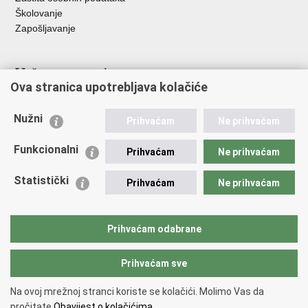
Školovanje
Zapošljavanje
Važne poveznice
Ova stranica upotrebljava kolačiće
Ministarstvo unutarnjih poslova
Sindikati
Nužni
Prihvaćam
Ne prihvaćam
Udruge
Dom zdravlja MUP-a
Funkcionalni
Prihvaćam
Ne prihvaćam
Policijska akademija
Muzej policije
Statistički
Prihvaćam
Ne prihvaćam
Zaklada policijske solidarnosti
Centar za forenzična ispitivanja, istraživanja i vještačenja "Ivan
Vučetić"
Prihvaćam odabrane
Policijske uprave
Prihvaćam sve
Povratak na vrh
Na ovoj mrežnoj stranci koriste se kolačići. Molimo Vas da
Copyright © 2026 Policijska uprava primorsko-goranska.
Uvjeti
pročitate
Obavijest o kolačićima.