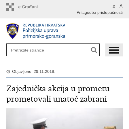
Preskoči
A
A
na
Prilagodba pristupačnosti
glavni
sadržaj
Objavljeno: 29.11.2018.
Zajednička akcija u prometu –
prometovali unatoč zabrani