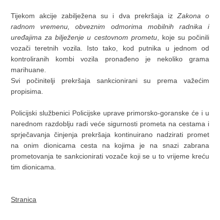
Tijekom akcije zabilježena su i dva prekršaja iz
Zakona o
radnom vremenu, obveznim odmorima mobilnih radnika i
uređajima za bilježenje u cestovnom prometu
, koje su počinili
vozači teretnih vozila. Isto tako, kod putnika u jednom od
kontroliranih kombi vozila pronađeno je nekoliko grama
marihuane.
Svi počinitelji prekršaja sankcionirani su prema važećim
propisima.
Policijski službenici Policijske uprave primorsko-goranske će i u
narednom razdoblju radi veće sigurnosti prometa na cestama i
sprječavanja činjenja prekršaja kontinuirano nadzirati promet
na onim dionicama cesta na kojima je na snazi zabrana
prometovanja te sankcionirati vozače koji se u to vrijeme kreću
tim dionicama.
Stranica