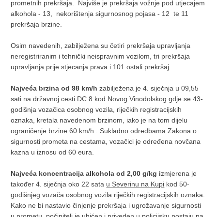
prometnih prekršaja. Najviše je prekršaja vožnje pod utjecajem
alkohola - 13, nekorištenja sigurnosnog pojasa - 12 te 11
prekršaja brzine.
Osim navedenih, zabilježena su četiri prekršaja upravljanja
neregistriranim i tehnički neispravnim vozilom, tri prekršaja
upravljanja prije stjecanja prava i 101 ostali prekršaj.
Najveća brzina od 98 km/h
zabilježena je 4. siječnja u 09,55
sati na državnoj cesti DC 8 kod Novog Vinodolskog gdje se 43-
godišnja vozačica osobnog vozila, riječkih registracijskih
oznaka, kretala navedenom brzinom, iako je na tom dijelu
ograničenje brzine 60 km/h . Sukladno odredbama Zakona o
sigurnosti prometa na cestama, vozačici je određena novčana
kazna u iznosu od 60 eura.
Najveća koncentracija alkohola od 2,00 g/kg i
zmjerena je
također 4. siječnja oko 22 sata
u Severinu na Kupi
kod 50-
godišnjeg vozača osobnog vozila riječkih registracijskih oznaka.
Kako ne bi nastavio činjenje prekršaja i ugrožavanje sigurnosti
u prometu, počinitelj je uhićen i priveden u policijsku postaju na