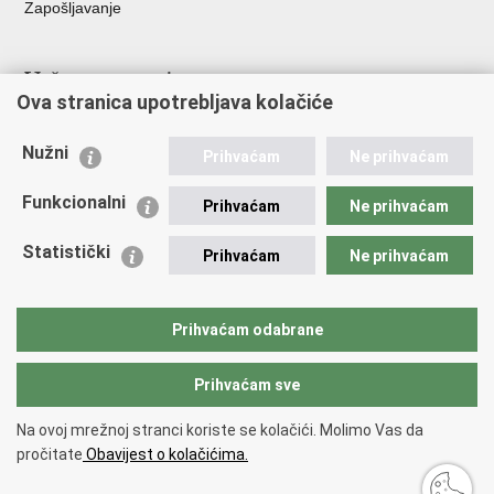
Zapošljavanje
Važne poveznice
Ova stranica upotrebljava kolačiće
Ministarstvo unutarnjih poslova
Sindikati
Nužni
Prihvaćam
Ne prihvaćam
Udruge
Dom zdravlja MUP-a
Funkcionalni
Prihvaćam
Ne prihvaćam
Policijska akademija
Muzej policije
Statistički
Prihvaćam
Ne prihvaćam
Zaklada policijske solidarnosti
Centar za forenzična ispitivanja, istraživanja i vještačenja "Ivan
Vučetić"
Prihvaćam odabrane
Policijske uprave
Prihvaćam sve
Povratak na vrh
Na ovoj mrežnoj stranci koriste se kolačići. Molimo Vas da
Copyright © 2026 Policijska uprava primorsko-goranska.
Uvjeti
pročitate
Obavijest o kolačićima.
korištenja
.
Izjava o pristupačnosti
.