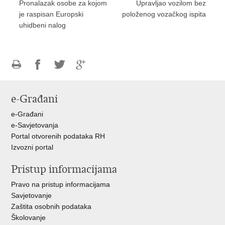
​Pronalazak osobe za kojom
Upravljao vozilom bez
je raspisan Europski
položenog vozačkog ispita
uhidbeni nalog
Ispiši
Podijeli
Podijeli
Podijeli
stranicu
na
na
na
e-Građani
Facebooku
Twitteru
Google
+
e-Građani
e-Savjetovanja
Portal otvorenih podataka RH
Izvozni portal
Pristup informacijama
Pravo na pristup informacijama
Savjetovanje
Zaštita osobnih podataka
Školovanje