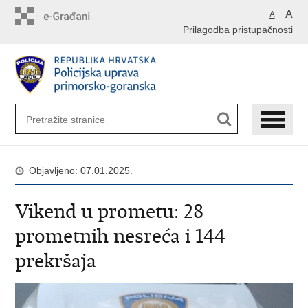
Preskoči
A
A
na
Prilagodba pristupačnosti
glavni
sadržaj
Objavljeno: 07.01.2025.
Vikend u prometu: 28
prometnih nesreća i 144
prekršaja