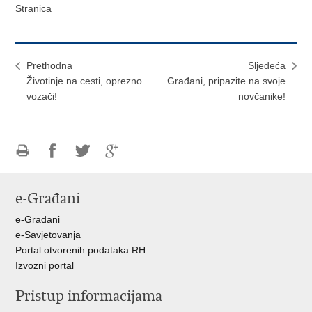
Stranica
Prethodna
Sljedeća
Životinje na cesti, oprezno
Građani, pripazite na svoje
vozači!
novčanike!
Ispiši
Podijeli
Podijeli
Podijeli
stranicu
na
na
na
e-Građani
Facebooku
Twitteru
Google
+
e-Građani
e-Savjetovanja
Portal otvorenih podataka RH
Izvozni portal
Pristup informacijama