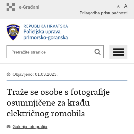
Preskoči
A
A
na
Prilagodba pristupačnosti
glavni
sadržaj
Objavljeno: 01.03.2023.
Traže se osobe s fotografije
osumnjičene za krađu
električnog romobila
Galerija fotografija