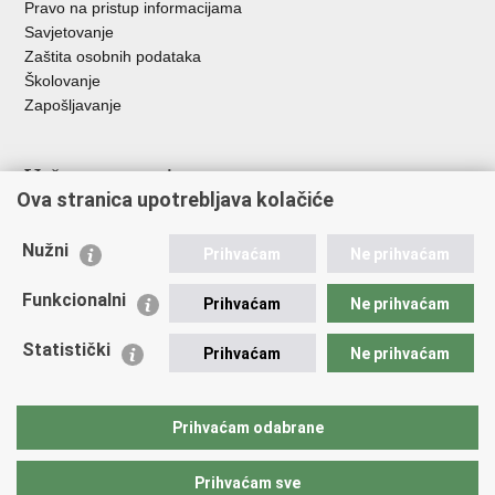
Pravo na pristup informacijama
Savjetovanje
Zaštita osobnih podataka
Školovanje
Zapošljavanje
Važne poveznice
Ova stranica upotrebljava kolačiće
Ministarstvo unutarnjih poslova
Sindikati
Nužni
Prihvaćam
Ne prihvaćam
Udruge
Dom zdravlja MUP-a
Funkcionalni
Prihvaćam
Ne prihvaćam
Policijska akademija
Muzej policije
Statistički
Prihvaćam
Ne prihvaćam
Zaklada policijske solidarnosti
Centar za forenzična ispitivanja, istraživanja i vještačenja "Ivan
Vučetić"
Prihvaćam odabrane
Policijske uprave
Prihvaćam sve