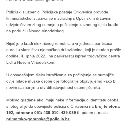
Policijski službenici Policijske postaje Crikvenica provode
kriminalističko istraživanje u suradnji s Općinskim državnim
odvjetništvom zbog sumnje u počinjenje kaznenog djela krađe
na području Novog Vinodolskog.
Riječ je o krađi električnog romobila u vrijednosti par tisuća
eura i u vlasništvu njemačkog državljanina, koji je otuđen prošle
godine, 4. lipnja 2022., na parkiralištu ispred trgovačkog centra
Lidl u Novom Vinodolskom.
U dosadašnjem tijeku istraživanja za počinjenje se sumnjiče
dvije mlađe muške osobe čije fotografije objavljujemo kako bi
novim saznanjima utvrdili istovjetnost osumnjičenika.
Molimo građane ako imaju neke informacije o identitetu osoba
s fotografije da obavijeste policiju u Crikvenici na
broj telefona
192, odnosno 051/ 439-010, 439-039 ili
putem e-maila:
primorsko-goranska@policija.hr.