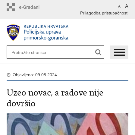
Preskoči
A
A
na
Prilagodba pristupačnosti
glavni
sadržaj
Objavljeno: 09.08.2024.
Uzeo novac, a radove nije
dovršio