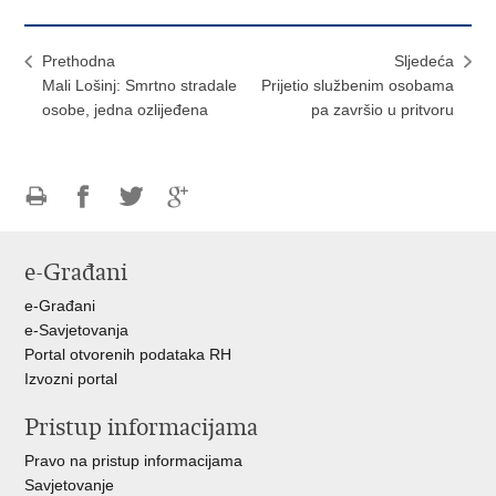
Prethodna
Sljedeća
Mali Lošinj: Smrtno stradale
Prijetio službenim osobama
osobe, jedna ozlijeđena
pa završio u pritvoru
Ispiši
Podijeli
Podijeli
Podijeli
stranicu
na
na
na
e-Građani
Facebooku
Twitteru
Google
+
e-Građani
e-Savjetovanja
Portal otvorenih podataka RH
Izvozni portal
Pristup informacijama
Pravo na pristup informacijama
Savjetovanje