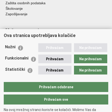
Zaštita osobnih podataka
Školovanje
Zapošljavanje
Važne poveznice
Ova stranica upotrebljava kolačiće
Ministarstvo unutarnjih poslova
Sindikati
Nužni
Prihvaćam
Ne prihvaćam
Udruge
Dom zdravlja MUP-a
Funkcionalni
Prihvaćam
Ne prihvaćam
Policijska akademija
Muzej policije
Statistički
Prihvaćam
Ne prihvaćam
Zaklada policijske solidarnosti
Centar za forenzična ispitivanja, istraživanja i vještačenja "Ivan
Vučetić"
Prihvaćam odabrane
Policijske uprave
Prihvaćam sve
Povratak na vrh
Na ovoj mrežnoj stranci koriste se kolačići. Molimo Vas da