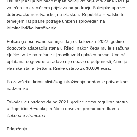
Osumnjičeni je bio nedostupan policiji do prije dva dana kada je
zatečen na graničnom prijelazu na području Policijske uprave
dubrovačko-neretvanske, na izlasku iz Republike Hrvatske te
temeljem raspisane potrage uhićen i sproveden na
kriminalističko istraživanje.
Policija ga osnovano sumnjiči da je u kolovozu 2022. godine
dogovorio adaptaciju stana u Rijeci, nakon čega mu je s računa
riječke tvrtke na račune njegovih tvrtki uplaćen novac. Unatoč
uplatama dogovorene radove nije obavio u potpunosti, čime je
vlasnika stana, tvrtku iz Rijeke oštetio
za 30.000 eura.
Po završetku kriminalističkog istraživanja predan je pritvorskom
nadzorniku.
Također je utvrđeno da od 2021. godine nema reguliran status
u Republici Hrvatskoj, a što je obvezan prema odredbama
Zakona o strancima.
Priopćenja