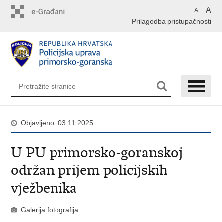
Preskoči
A
A
na
Prilagodba pristupačnosti
glavni
sadržaj
Objavljeno: 03.11.2025.
U PU primorsko-goranskoj
održan prijem policijskih
vježbenika
Galerija fotografija