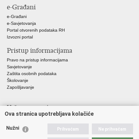
e-Građani
Facebooku
Twitteru
Google
+
e-Građani
e-Savjetovanja
Portal otvorenih podataka RH
Izvozni portal
Pristup informacijama
Pravo na pristup informacijama
Savjetovanje
Zaštita osobnih podataka
Školovanje
Zapošljavanje
Važne poveznice
Ova stranica upotrebljava kolačiće
Ministarstvo unutarnjih poslova
Sindikati
Nužni
Prihvaćam
Ne prihvaćam
Udruge
Dom zdravlja MUP-a