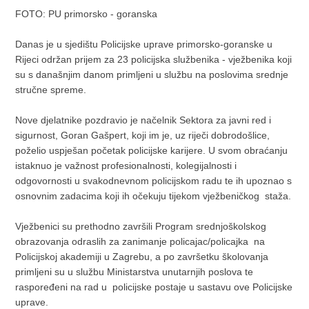
FOTO: PU primorsko - goranska
Danas je u sjedištu Policijske uprave primorsko-goranske u
Rijeci održan prijem za 23 policijska službenika - vježbenika koji
su s današnjim danom primljeni u službu na poslovima srednje
stručne spreme.
Nove djelatnike pozdravio je načelnik Sektora za javni red i
sigurnost, Goran Gašpert, koji im je, uz riječi dobrodošlice,
poželio uspješan početak policijske karijere. U svom obraćanju
istaknuo je važnost profesionalnosti, kolegijalnosti i
odgovornosti u svakodnevnom policijskom radu te ih upoznao s
osnovnim zadacima koji ih očekuju tijekom vježbeničkog staža.
Vježbenici su prethodno završili Program srednjoškolskog
obrazovanja odraslih za zanimanje policajac/policajka na
Policijskoj akademiji u Zagrebu, a po završetku školovanja
primljeni su u službu Ministarstva unutarnjih poslova te
raspoređeni na rad u policijske postaje u sastavu ove Policijske
uprave.