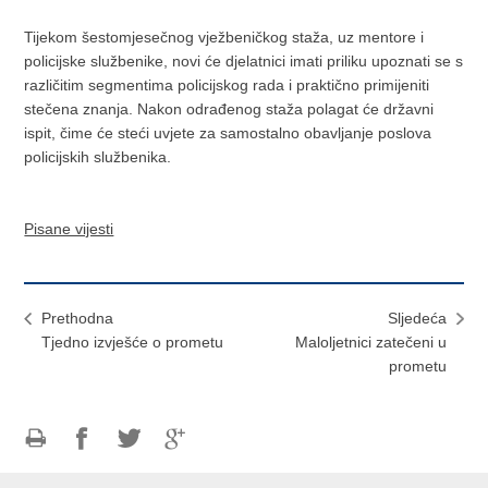
Tijekom šestomjesečnog vježbeničkog staža, uz mentore i
policijske službenike, novi će djelatnici imati priliku upoznati se s
različitim segmentima policijskog rada i praktično primijeniti
stečena znanja. Nakon odrađenog staža polagat će državni
ispit, čime će steći uvjete za samostalno obavljanje poslova
policijskih službenika.
Pisane vijesti
Prethodna
Sljedeća
Tjedno izvješće o prometu
Maloljetnici zatečeni u
prometu
Ispiši
Podijeli
Podijeli
Podijeli
stranicu
na
na
na