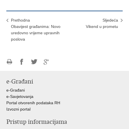
Prethodna
Sljedeća
Obavijest građanima: Novo
Vikend u prometu
uredovno vrijeme upravnih
poslova
Ispiši
Podijeli
Podijeli
Podijeli
stranicu
na
na
na
e-Građani
Facebooku
Twitteru
Google
+
e-Građani
e-Savjetovanja
Portal otvorenih podataka RH
Izvozni portal
Pristup informacijama