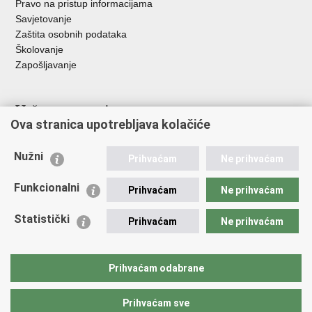
Pravo na pristup informacijama
Savjetovanje
Zaštita osobnih podataka
Školovanje
Zapošljavanje
Važne poveznice
Ova stranica upotrebljava kolačiće
Ministarstvo unutarnjih poslova
Sindikati
Nužni
Prihvaćam
Ne prihvaćam
Udruge
Dom zdravlja MUP-a
Funkcionalni
Prihvaćam
Ne prihvaćam
Policijska akademija
Muzej policije
Statistički
Prihvaćam
Ne prihvaćam
Zaklada policijske solidarnosti
Centar za forenzična ispitivanja, istraživanja i vještačenja "Ivan
Vučetić"
Prihvaćam odabrane
Policijske uprave
Prihvaćam sve