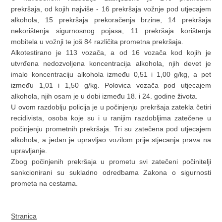
prekršaja, od kojih najviše - 16 prekršaja vožnje pod utjecajem
alkohola, 15 prekršaja prekoračenja brzine, 14 prekršaja
nekorištenja sigurnosnog pojasa, 11 prekršaja korištenja
mobitela u vožnji te još 84 različita prometna prekršaja.
Alkotestirano je 113 vozača, a od 16 vozača kod kojih je
utvrđena nedozvoljena koncentracija alkohola, njih devet je
imalo koncentraciju alkohola između 0,51 i 1,00 g/kg, a pet
između 1,01 i 1,50 g/kg. Polovica vozača pod utjecajem
alkohola, njih osam je u dobi između 18. i 24. godine života.
U ovom razdoblju policija je u počinjenju prekršaja zatekla četiri
recidivista, osoba koje su i u ranijim razdobljima zatečene u
počinjenju prometnih prekršaja. Tri su zatečena pod utjecajem
alkohola, a jedan je upravljao vozilom prije stjecanja prava na
upravljanje.
Zbog počinjenih prekršaja u prometu svi zatečeni počinitelji
sankcionirani su sukladno odredbama Zakona o sigurnosti
prometa na cestama.
Stranica