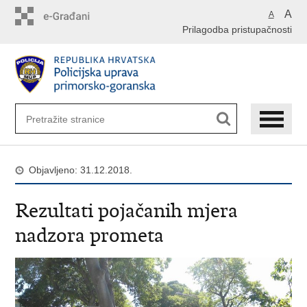
Preskoči
A
A
na
Prilagodba pristupačnosti
glavni
sadržaj
Objavljeno: 31.12.2018.
Rezultati pojačanih mjera
nadzora prometa