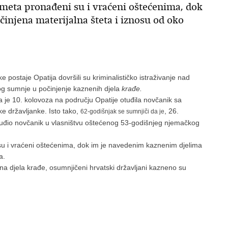
meta pronađeni su i vraćeni oštećenima, dok
injena materijalna šteta i iznosu od oko
jske postaje Opatija dovršili su kriminalističko istraživanje nad
bog sumnje u počinjenje kaznenih djela
krađe.
 je 10. kolovoza na području Opatije otuđila novčanik sa
e državljanke. Isto tako,
, 26.
62-godišnjak se sumnjiči da je
otuđio novčanik u vlasništvu oštećenog 53-godišnjeg njemačkog
u i vraćeni oštećenima, dok im je navedenim kaznenim djelima
a.
 djela krađe, osumnjičeni hrvatski državljani kazneno su