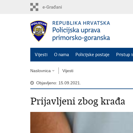
Preskoči
na
glavni
sadržaj
Vijesti
O nama
Policijske postaje
Pristup 
Naslovnica
Vijesti
Objavljeno: 15.09.2021.
Prijavljeni zbog krađa