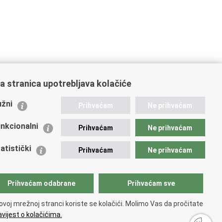
a stranica upotrebljava kolačiće
ažne poveznice
žni
Prihvaćam
Ne prihvaćam
istarstvo unutarnjih poslova
dikati
nkcionalni
Prihvaćam
Ne prihvaćam
ruge
 zdravlja MUP-a
atistički
Prihvaćam
Ne prihvaćam
icijska akademija
ej policije
lada policijske solidarnosti
Prihvaćam odabrane
Prihvaćam sve
tar za forenzična ispitivanja, istraživanja i vještačenja
an Vučetić"
ovoj mrežnoj stranci koriste se kolačići. Molimo Vas da pročitate
icijske uprave
vijest o kolačićima.