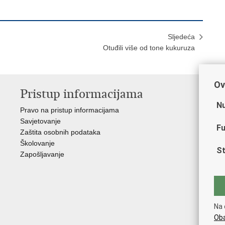
Sljedeća
Otuđili više od tone kukuruza
Ov
Pristup informacijama
V
Nu
Pravo na pristup informacijama
Min
Savjetovanje
Sin
Fu
Zaštita osobnih podataka
Ud
Školovanje
Dom
St
Zapošljavanje
Pol
Muz
Zak
Cen
"Iv
Na 
Pol
Oba