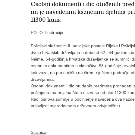
Osobni dokumenti i dio otuđenih pred
im je navedenim kaznenim djelima prič
11300 kuna
FOTO: Ilustracija
Policijski službenici II. policijske postaje Rijeka i Polici
dvoje hrvatskih državljana u dobi od 62 i 64 godine z
Naime, 64-godišnja hrvatska državljanka se sumnjiči da
osobnim dokumentima u vlasništvu 53-godišnje hrvatsk
kolovoza, na parkiralištu na širem riječkom području 
državljanina.
Osobni dokumenti i dio otuđenih predmeta pronađeni s
pričinjena materijalna šteta u iznosu od oko 11300 kun
Radi osnova sumnje u počinjenje navedena dva kaznena
prijavljeni mjerodavnom državnom odvjetništvu.
Stranica