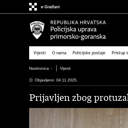
Preskoči
na
glavni
sadržaj
Vijesti
O nama
Policijske postaje
Pristup 
Naslovnica
Vijesti
Objavljeno: 04.11.2025.
Prijavljen zbog protuza