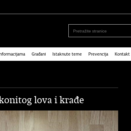
informacijama
Građani
Istaknute teme
Prevencija
Kontakt
konitog lova i krađe