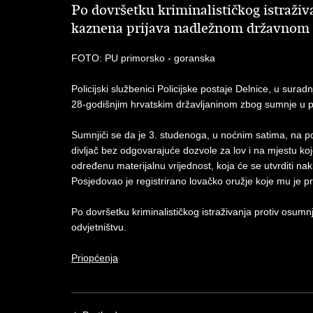
Po dovršetku kriminalističkog istraživ
kaznena prijava nadležnom državnom 
FOTO: PU primorsko - goranska
Policijski službenici Policijske postaje Delnice, u surad
28-godišnjim hrvatskim državljaninom zbog sumnje u poč
Sumnjiči se da je 3. studenoga, u noćnim satima, na po
divljač bez odgovarajuće dozvole za lov i na mjestu koj
određenu materijalnu vrijednost, koja će se utvrditi na
Posjedovao je registrirano lovačko oružje koje mu je 
Po dovršetku kriminalističkog istraživanja protiv osu
odvjetništvu.
Priopćenja