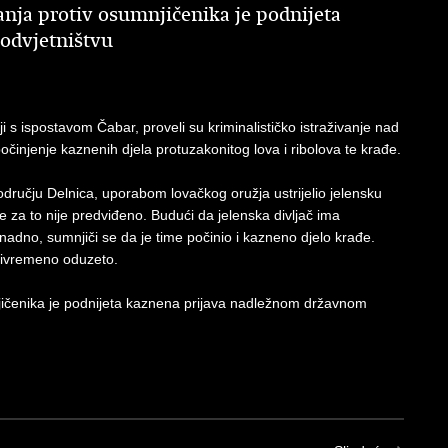
anja protiv osumnjičenika je podnijeta
odvjetništvu
nji s ispostavom Čabar, proveli su kriminalističko istraživanje nad
injenje kaznenih djela protuzakonitog lova i ribolova te krađe.
dručju Delnica, uporabom lovačkog oružja ustrijelio jelensku
e za to nije predviđeno. Budući da jelenska divljač ima
knadno, sumnjiči se da je time počinio i kazneno djelo krađe.
privremeno oduzeto.
mnjičenika je podnijeta kaznena prijava nadležnom državnom