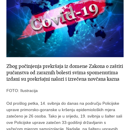
Zbog počinjenja prekršaja iz domene Zakona o zaštiti
pučanstva od zaraznih bolesti svima spomenutima
izdani su prekršajni nalozi i izrečena novčana kazna
FOTO: Ilustracija
Od prošlog petka, 14. svibnja do danas na području Policijske
uprave primorsko-goranske u kršenju epidemioloških mjera
zatečeno je 26 osoba. Tako je u srijedu, 19. svibnja u šalter sali
ove Policijske uprave zatečen 33-godišnji državljanin s
važećom mjerom samoizolacije. Nadalje, na šalteru upravnih