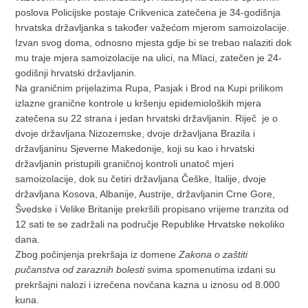
poslova Policijske postaje Crikvenica zatečena je 34-godišnja
hrvatska državljanka s također važećom mjerom samoizolacije.
Izvan svog doma, odnosno mjesta gdje bi se trebao nalaziti dok
mu traje mjera samoizolacije na ulici, na Mlaci, zatečen je 24-
godišnji hrvatski državljanin.
Na graničnim prijelazima Rupa, Pasjak i Brod na Kupi prilikom
izlazne granične kontrole u kršenju epidemioloških mjera
zatečena su 22 strana i jedan hrvatski državljanin. Riječ je o
dvoje državljana Nizozemske, dvoje državljana Brazila i
državljaninu Sjeverne Makedonije, koji su kao i hrvatski
državljanin pristupili graničnoj kontroli unatoč mjeri
samoizolacije, dok su četiri državljana Češke, Italije, dvoje
državljana Kosova, Albanije, Austrije, državljanin Crne Gore,
Švedske i Velike Britanije prekršili propisano vrijeme tranzita od
12 sati te se zadržali na područje Republike Hrvatske nekoliko
dana.
Zbog počinjenja prekršaja iz domene
Zakona o zaštiti
pučanstva od zaraznih bolesti
svima spomenutima izdani su
prekršajni nalozi i izrečena novčana kazna u iznosu od 8.000
kuna.