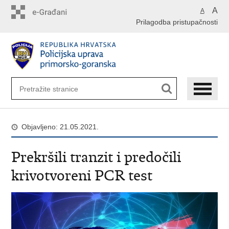
Preskoči
A
A
na
Prilagodba pristupačnosti
glavni
sadržaj
Objavljeno: 21.05.2021.
Prekršili tranzit i predočili
krivotvoreni PCR test