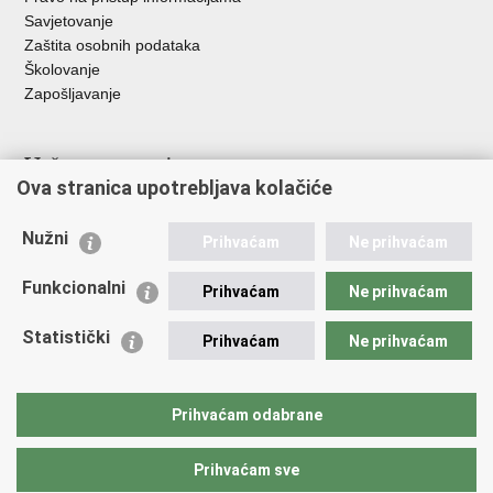
Savjetovanje
Zaštita osobnih podataka
Školovanje
Zapošljavanje
Važne poveznice
Ova stranica upotrebljava kolačiće
Ministarstvo unutarnjih poslova
Sindikati
Nužni
Prihvaćam
Ne prihvaćam
Udruge
Dom zdravlja MUP-a
Funkcionalni
Prihvaćam
Ne prihvaćam
Policijska akademija
Muzej policije
Statistički
Prihvaćam
Ne prihvaćam
Zaklada policijske solidarnosti
Centar za forenzična ispitivanja, istraživanja i vještačenja "Ivan
Vučetić"
Prihvaćam odabrane
Policijske uprave
Prihvaćam sve