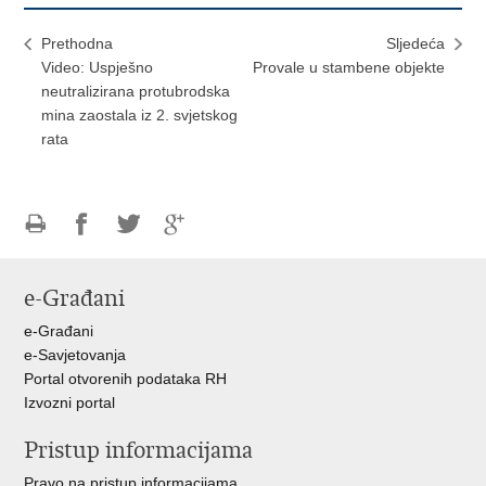
Prethodna
Sljedeća
Video: Uspješno
Provale u stambene objekte
neutralizirana protubrodska
mina zaostala iz 2. svjetskog
rata
Ispiši
Podijeli
Podijeli
Podijeli
stranicu
na
na
na
e-Građani
Facebooku
Twitteru
Google
+
e-Građani
e-Savjetovanja
Portal otvorenih podataka RH
Izvozni portal
Pristup informacijama
Pravo na pristup informacijama