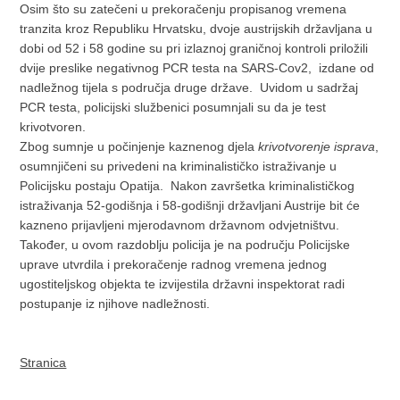
Osim što su zatečeni u prekoračenju propisanog vremena
tranzita kroz Republiku Hrvatsku, dvoje austrijskih državljana u
dobi od 52 i 58 godine su pri izlaznoj graničnoj kontroli priložili
dvije preslike negativnog PCR testa na SARS-Cov2, izdane od
nadležnog tijela s područja druge države. Uvidom u sadržaj
PCR testa, policijski službenici posumnjali su da je test
krivotvoren.
Zbog sumnje u počinjenje kaznenog djela
krivotvorenje isprava
,
osumnjičeni su privedeni na kriminalističko istraživanje u
Policijsku postaju Opatija. Nakon završetka kriminalističkog
istraživanja 52-godišnja i 58-godišnji državljani Austrije bit će
kazneno prijavljeni mjerodavnom državnom odvjetništvu.
Također, u ovom razdoblju policija je na području Policijske
uprave utvrdila i prekoračenje radnog vremena jednog
ugostiteljskog objekta te izvijestila državni inspektorat radi
postupanje iz njihove nadležnosti.
Stranica