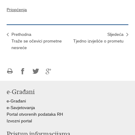
Priopćenja
Prethodna
Sljedeća
Traže se očevici prometne
Tjedno izvješće o prometu
nesreće
Ispiši
Podijeli
Podijeli
Podijeli
stranicu
na
na
na
e-Građani
Facebooku
Twitteru
Google
+
e-Građani
e-Savjetovanja
Portal otvorenih podataka RH
Izvozni portal
Pristup informacijama