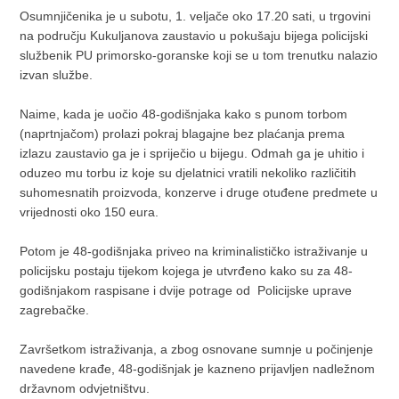
Osumnjičenika je u subotu, 1. veljače oko 17.20 sati, u trgovini
na području Kukuljanova zaustavio u pokušaju bijega policijski
službenik PU primorsko-goranske koji se u tom trenutku nalazio
izvan službe.
Naime, kada je uočio 48-godišnjaka kako s punom torbom
(naprtnjačom) prolazi pokraj blagajne bez plaćanja prema
izlazu zaustavio ga je i spriječio u bijegu. Odmah ga je uhitio i
oduzeo mu torbu iz koje su djelatnici vratili nekoliko različitih
suhomesnatih proizvoda, konzerve i druge otuđene predmete u
vrijednosti oko 150 eura.
Potom je 48-godišnjaka priveo na kriminalističko istraživanje u
policijsku postaju tijekom kojega je utvrđeno kako su za 48-
godišnjakom raspisane i dvije potrage od Policijske uprave
zagrebačke.
Završetkom istraživanja, a zbog osnovane sumnje u počinjenje
navedene krađe, 48-godišnjak je kazneno prijavljen nadležnom
državnom odvjetništvu.