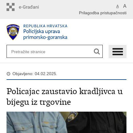
Preskoči
A
A
na
Prilagodba pristupačnosti
glavni
sadržaj
Objavljeno: 04.02.2025.
​Policajac zaustavio kradljivca u
bijegu iz trgovine