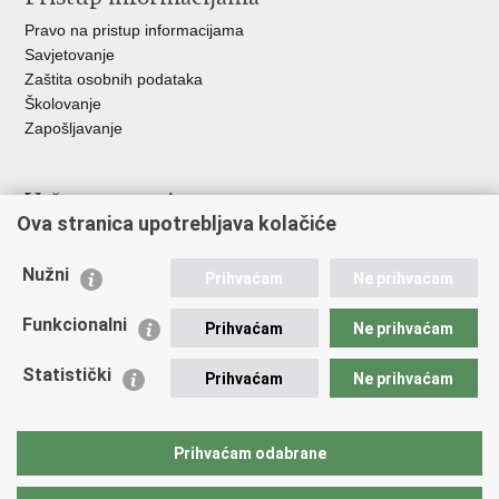
Pravo na pristup informacijama
Savjetovanje
Zaštita osobnih podataka
Školovanje
Zapošljavanje
Važne poveznice
Ova stranica upotrebljava kolačiće
Ministarstvo unutarnjih poslova
Sindikati
Nužni
Prihvaćam
Ne prihvaćam
Udruge
Dom zdravlja MUP-a
Funkcionalni
Prihvaćam
Ne prihvaćam
Policijska akademija
Muzej policije
Statistički
Prihvaćam
Ne prihvaćam
Zaklada policijske solidarnosti
Centar za forenzična ispitivanja, istraživanja i vještačenja "Ivan
Vučetić"
Prihvaćam odabrane
Policijske uprave