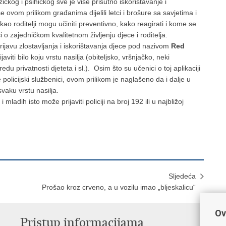
ičkog i psihičkog sve je više prisutno iskorištavanje i
e ovom prilikom građanima dijelili letci i brošure sa savjetima i
kao roditelji mogu učiniti preventivno, kako reagirati i kome se
letci o zajedničkom kvalitetnom življenju djece i roditelja.
ijavu zlostavljanja i iskorištavanja djece pod nazivom
Red
viti bilo koju vrstu nasilja (obiteljsko, vršnjačko, neki
du privatnosti djeteta i sl.). Osim što su učenici o toj aplikaciji
policijski službenici, ovom prilikom je naglašeno da i dalje u
svaku vrstu nasilja.
mladih isto može prijaviti policiji na broj 192 ili u najbližoj
Sljedeća
Prošao kroz crveno, a u vozilu imao „bljeskalicu“
Ov
Pristup informacijama
V