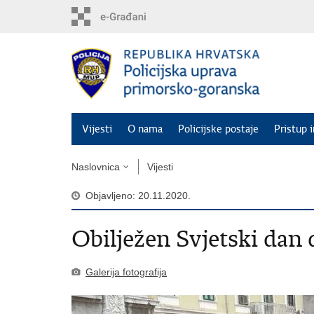
Preskoči
na
glavni
sadržaj
Vijesti
O nama
Policijske postaje
Pristup 
Naslovnica
Vijesti
Objavljeno: 20.11.2020.
Obilježen Svjetski dan 
Galerija fotografija