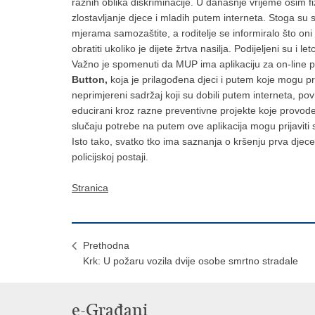
raznih oblika diskriminacije. U današnje vrijeme osim fiz
zlostavljanje djece i mladih putem interneta. Stoga su s
mjerama samozaštite, a roditelje se informiralo što oni 
obratiti ukoliko je dijete žrtva nasilja. Podijeljeni su i 
Važno je spomenuti da MUP ima aplikaciju za on-line pr
Button,
koja je prilagođena djeci i putem koje mogu prija
neprimjereni sadržaj koji su dobili putem interneta, povre
educirani kroz razne preventivne projekte koje provode 
slučaju potrebe na putem ove aplikacija mogu prijaviti 
Isto tako, svatko tko ima saznanja o kršenju prva djece i 
policijskoj postaji.
Stranica
Prethodna
Krk: U požaru vozila dvije osobe smrtno stradale
e-Građani