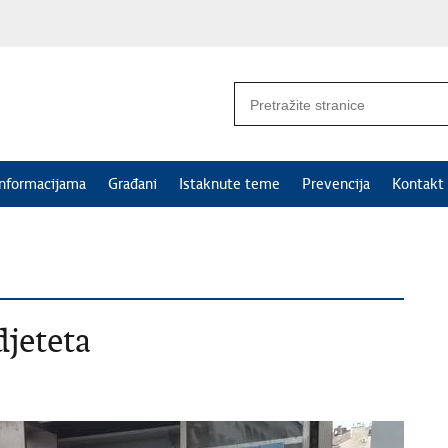
informacijama
Građani
Istaknute teme
Prevencija
Kontakt
djeteta