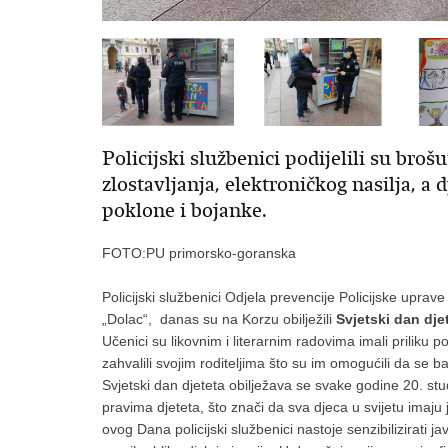
Policijski službenici podijelili su bro
zlostavljanja, elektroničkog nasilja, a
poklone i bojanke.
FOTO:PU primorsko-goranska
Policijski službenici Odjela prevencije Policijske upr
„Dolac“, danas su na Korzu obilježili
Svjetski dan dje
Učenici su likovnim i literarnim radovima imali priliku
zahvalili svojim roditeljima što su im omogućili da se b
Svjetski dan djeteta obilježava se svake godine 20. s
pravima djeteta, što znači da sva djeca u svijetu imaj
ovog Dana policijski službenici nastoje senzibilizirati j