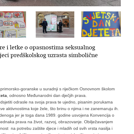
šure i letke o opasnostima seksualnog
 djeci predškolskog uzrasta simbolične
ave primorsko-goranske u suradnji s riječkom Osnovnom školom
teta
, odnosno Međunarodni dan dječjih prava.
 podsjetiti odrasle na svoja prava te ujedno, pisanim porukama
ave aktivnostima koje žele, što brinu o njima i ne zanemaruju ih.
tudenoga jer je toga dana 1989. godine usvojena Konvencija o
u jednaka prava na život, razvoj, obrazovanje. Obilježavanjem
avnost na potrebu zaštite djece i mladih od svih vrsta nasilja i