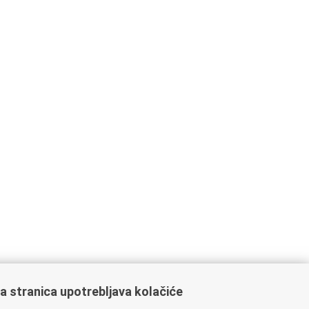
a stranica upotrebljava kolačiće
ažne poveznice