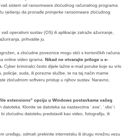
titili vaš sistem od ransomware zloćudnog računalnog programa.
omažu rješenju da pronađe primjerke ransomware zloćudnog
vaš operativni sustav (OS) ili aplikacije zatraže ažuriranje,
uriranja, prihvatite ju.
i ugrožen, a zloćudne poveznice mogu stići s korisničkih računa
 na online video igrama.
Nikad ne otvarajte priloge u e-
e.
Cyber kriminalci često dijele lažne e-mail poruke koje su vrlo
, policije, suda, ili porezne službe, te na taj način mame
ste zloćudnom softveru pristup u njihov sustav. Naravno,
w file extensions" opciju u Windows postavkama vašeg
datoteka. Klonite se datoteka sa nastavcima ‘.exe’, ‘.vbs’ i
bi zloćudnu datoteku predstavili kao video, fotografiju, ili
šem uređaju, odmah prekinite internetsku ili drugu mrežnu vezu