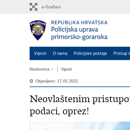
Preskoči
na
glavni
sadržaj
Vijesti
O nama
Policijske postaje
Pristup 
Naslovnica
Vijesti
Objavljeno: 17.02.2022.
​Neovlaštenim pristupo
podaci, oprez!