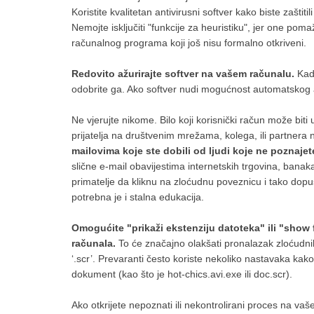
Koristite kvalitetan antivirusni softver kako biste zaš
Nemojte isključiti "funkcije za heuristiku", jer one p
računalnog programa koji još nisu formalno otkriveni.
Redovito ažurirajte softver na vašem računalu.
Kad 
odobrite ga. Ako softver nudi mogućnost automatskog až
Ne vjerujte nikome. Bilo koji korisnički račun može bit
prijatelja na društvenim mrežama, kolega, ili partnera
mailovima koje ste dobili od ljudi koje ne poznajet
slične e-mail obavijestima internetskih trgovina, banaka
primatelje da kliknu na zloćudnu poveznicu i tako dopu
potrebna je i stalna edukacija.
Omogućite "prikaži ekstenziju datoteka" ili "sho
računala.
To će značajno olakšati pronalazak zloćudnih 
‘.scr’. Prevaranti često koriste nekoliko nastavaka kako 
dokument (kao što je hot-chics.avi.exe ili doc.scr).
Ako otkrijete nepoznati ili nekontrolirani proces na va