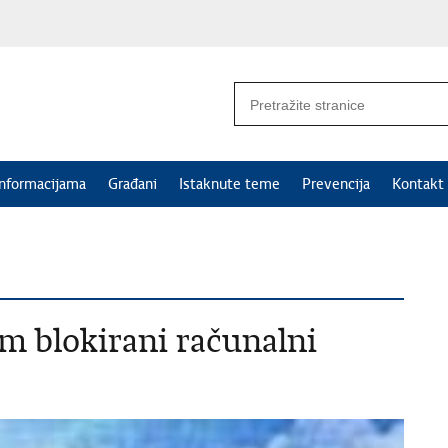
informacijama
Građani
Istaknute teme
Prevencija
Kontakt
m blokirani računalni