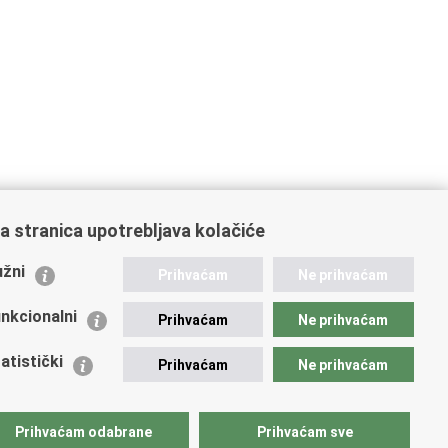
a stranica upotrebljava kolačiće
ažne poveznice
žni
Prihvaćam
Ne prihvaćam
istarstvo unutarnjih poslova
dikati
nkcionalni
Prihvaćam
Ne prihvaćam
ruge
 zdravlja MUP-a
atistički
Prihvaćam
Ne prihvaćam
icijska akademija
ej policije
lada policijske solidarnosti
Prihvaćam odabrane
Prihvaćam sve
tar za forenzična ispitivanja, istraživanja i vještačenja