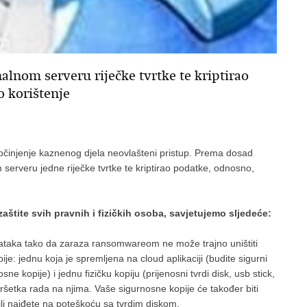
alnom serveru riječke tvrtke te kriptirao
 korištenje
 počinjenje kaznenog djela neovlašteni pristup. Prema dosad
 serveru jedne riječke tvrtke te kriptirao podatke, odnosno,
zaštite svih pravnih i fizičkih osoba, savjetujemo sljedeće:
dataka tako da zaraza ransomwareom ne može trajno uništiti
ije: jednu koja je spremljena na cloud aplikaciji (budite sigurni
sne kopije) i jednu fizičku kopiju (prijenosni tvrdi disk, usb stick,
avršetka rada na njima. Vaše sigurnosne kopije će također biti
ili naiđete na poteškoću sa tvrdim diskom.