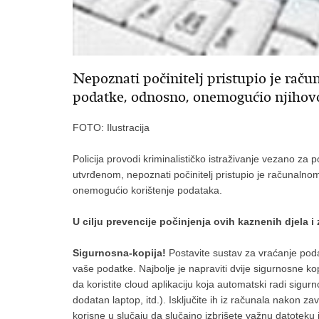
Nepoznati počinitelj pristupio je račun
podatke, odnosno, onemogućio njihovo
FOTO: Ilustracija
Policija provodi kriminalističko istraživanje vezano za
utvrđenom, nepoznati počinitelj pristupio je računalnom
onemogućio korištenje podataka.
U cilju prevencije počinjenja ovih kaznenih djela i 
Sigurnosna-kopija!
Postavite sustav za vraćanje po
vaše podatke. Najbolje je napraviti dvije sigurnosne kop
da koristite cloud aplikaciju koja automatski radi sigurno
dodatan laptop, itd.). Isključite ih iz računala nakon z
korisne u slučaju da slučajno izbrišete važnu datoteku 