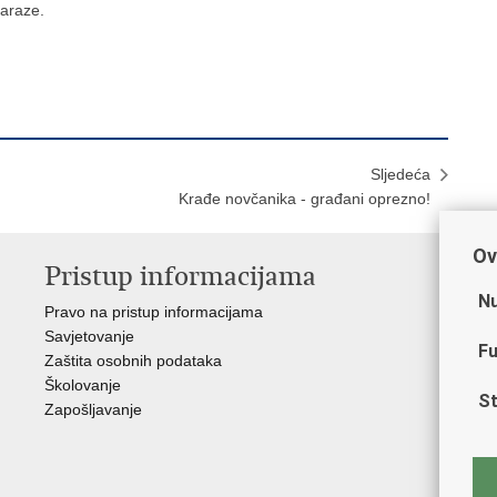
zaraze.
Sljedeća
Krađe novčanika - građani oprezno!
Ov
Pristup informacijama
V
Nu
Pravo na pristup informacijama
Min
Savjetovanje
Sin
Fu
Zaštita osobnih podataka
Ud
Školovanje
Dom
St
Zapošljavanje
Pol
Muz
Zak
Cen