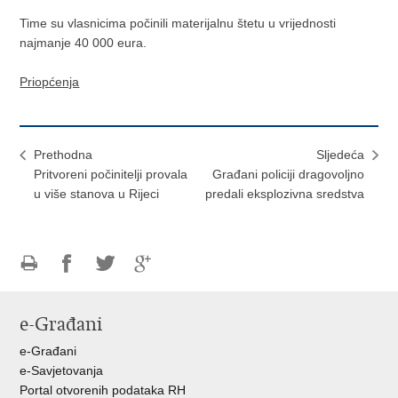
Time su vlasnicima počinili materijalnu štetu u vrijednosti
najmanje 40 000 eura.
Priopćenja
Prethodna
Sljedeća
​Pritvoreni počinitelji provala
​Građani policiji dragovoljno
u više stanova u Rijeci
predali eksplozivna sredstva
Ispiši
Podijeli
Podijeli
Podijeli
stranicu
na
na
na
e-Građani
Facebooku
Twitteru
Google
+
e-Građani
e-Savjetovanja
Portal otvorenih podataka RH