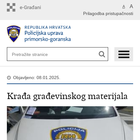
Preskoči
A
A
na
Prilagodba pristupačnosti
glavni
sadržaj
Objavljeno: 08.01.2025.
​Krađa građevinskog materijala