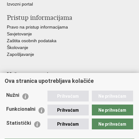
Izvozni portal
Pristup informacijama
Pravo na pristup informacijama
Savjetovanje
Zaštita osobnih podataka
Školovanje
Zapošljavanje
Važne poveznice
Ova stranica upotrebljava kolačiće
Ministarstvo unutarnjih poslova
Sindikati
Nužni
Prihvaćam
Ne prihvaćam
Udruge
Dom zdravlja MUP-a
Funkcionalni
Prihvaćam
Ne prihvaćam
Policijska akademija
Muzej policije
Statistički
Prihvaćam
Ne prihvaćam
Zaklada policijske solidarnosti
Centar za forenzična ispitivanja, istraživanja i vještačenja "Ivan
Vučetić"