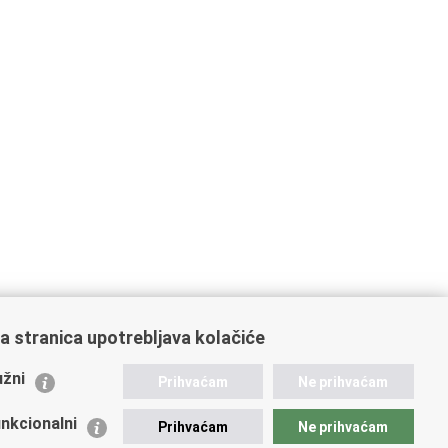
a stranica upotrebljava kolačiće
ažne poveznice
žni
Prihvaćam
Ne prihvaćam
istarstvo unutarnjih poslova
dikati
nkcionalni
Prihvaćam
Ne prihvaćam
ruge