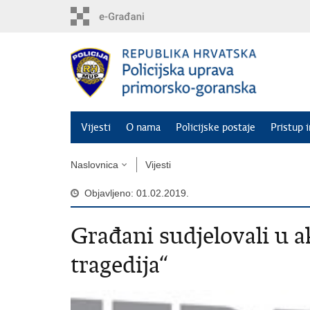
Preskoči
na
glavni
sadržaj
Vijesti
O nama
Policijske postaje
Pristup 
Naslovnica
Vijesti
Objavljeno: 01.02.2019.
Građani sudjelovali u a
tragedija“