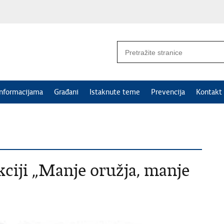
informacijama
Građani
Istaknute teme
Prevencija
Kontakt
kciji „Manje oružja, manje