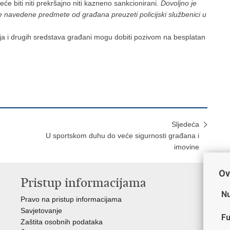
e biti niti prekršajno niti kazneno sankcionirani
. Dovoljno je
 će navedene predmete od građana preuzeti policijski službenici u
užja i drugih sredstava građani mogu dobiti pozivom na besplatan
Sljedeća
U sportskom duhu do veće sigurnosti građana i
imovine
Ov
Pristup informacijama
V
Nu
Pravo na pristup informacijama
Min
Savjetovanje
Sin
Fu
Zaštita osobnih podataka
Ud