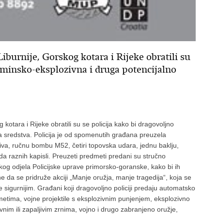
iburnije, Gorskog kotara i Rijeke obratili su
i minsko-eksplozivna i druga potencijalno
 kotara i Rijeke obratili su se policija kako bi dragovoljno
a sredstva. Policija je od spomenutih građana preuzela
a, ručnu bombu M52, četiri topovska udara, jednu baklju,
a raznih kapisli. Preuzeti predmeti predani su stručno
kog odjela Policijske uprave primorsko-goranske, kako bi ih
e da se pridruže akciji „Manje oružja, manje tragedija“, koja se
 sigurnijim. Građani koji dragovoljno policiji predaju automatsko
metima, vojne projektile s eksplozivnim punjenjem, eksplozivno
ivnim ili zapaljivim zrnima, vojno i drugo zabranjeno oružje,