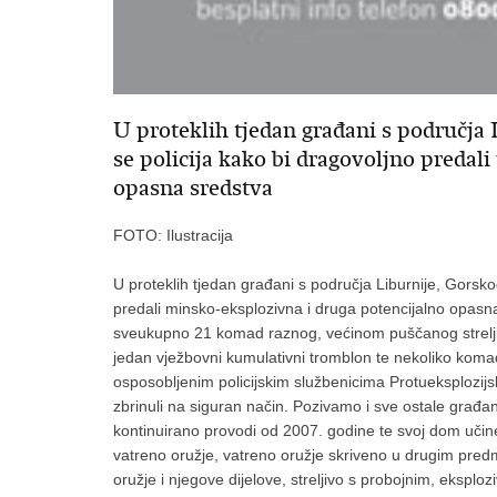
U proteklih tjedan građani s područja L
se policija kako bi dragovoljno predal
opasna sredstva
FOTO: Ilustracija
U proteklih tjedan građani s područja Liburnije, Gorskog
predali minsko-eksplozivna i druga potencijalno opasn
sveukupno 21 komad raznog, većinom puščanog streljiv
jedan vježbovni kumulativni tromblon te nekoliko komad
osposobljenim policijskim službenicima Protueksplozijs
zbrinuli na siguran način. Pozivamo i sve ostale građan
kontinuirano provodi od 2007. godine te svoj dom učine
vatreno oružje, vatreno oružje skriveno u drugim pred
oružje i njegove dijelove, streljivo s probojnim, eksploz