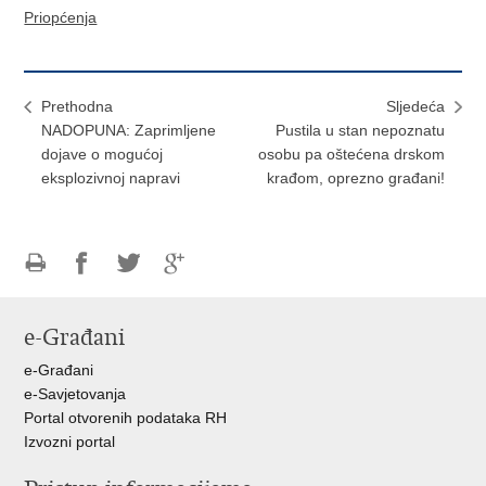
Priopćenja
Prethodna
Sljedeća
NADOPUNA: Zaprimljene
​Pustila u stan nepoznatu
dojave o mogućoj
osobu pa oštećena drskom
eksplozivnoj napravi
krađom, oprezno građani!
Ispiši
Podijeli
Podijeli
Podijeli
stranicu
na
na
na
e-Građani
Facebooku
Twitteru
Google
+
e-Građani
e-Savjetovanja
Portal otvorenih podataka RH
Izvozni portal