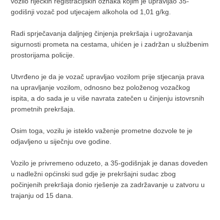
vozilo riječkih registracijskih oznaka kojim je upravljao 35-
godišnji vozač pod utjecajem alkohola od 1,01 g/kg.
Radi sprječavanja daljnjeg činjenja prekršaja i ugrožavanja
sigurnosti prometa na cestama, uhićen je i zadržan u službenim
prostorijama policije.
Utvrđeno je da je vozač upravljao vozilom prije stjecanja prava
na upravljanje vozilom, odnosno bez položenog vozačkog
ispita, a do sada je u više navrata zatečen u činjenju istovrsnih
prometnih prekršaja.
Osim toga, vozilu je isteklo važenje prometne dozvole te je
odjavljeno u siječnju ove godine.
Vozilo je privremeno oduzeto, a 35-godišnjak je danas doveden
u nadležni općinski sud gdje je prekršajni sudac zbog
počinjenih prekršaja donio rješenje za zadržavanje u zatvoru u
trajanju od 15 dana.