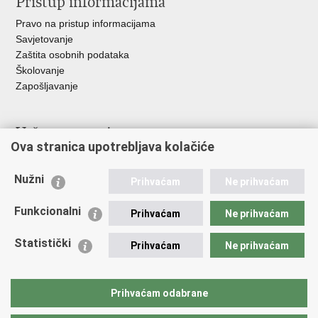
Pristup informacijama
Pravo na pristup informacijama
Savjetovanje
Zaštita osobnih podataka
Školovanje
Zapošljavanje
Važne poveznice
Ova stranica upotrebljava kolačiće
Ministarstvo unutarnjih poslova
Sindikati
Nužni
Prihvaćam
Ne prihvaćam
Udruge
Dom zdravlja MUP-a
Funkcionalni
Prihvaćam
Ne prihvaćam
Policijska akademija
Muzej policije
Statistički
Prihvaćam
Ne prihvaćam
Zaklada policijske solidarnosti
Centar za forenzična ispitivanja, istraživanja i vještačenja "Ivan
Vučetić"
Prihvaćam odabrane
Policijske uprave