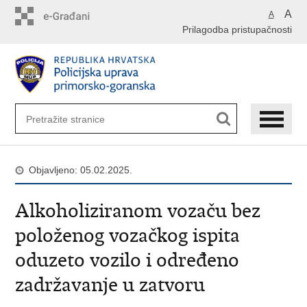
Preskoči
A
A
na
Prilagodba pristupačnosti
glavni
sadržaj
Objavljeno: 05.02.2025.
Alkoholiziranom vozaču bez
položenog vozačkog ispita
oduzeto vozilo i određeno
zadržavanje u zatvoru