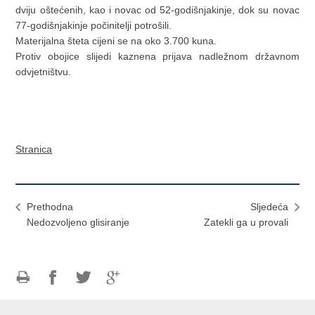
dviju oštećenih, kao i novac od 52-godišnjakinje, dok su novac
77-godišnjakinje počinitelji potrošili.
Materijalna šteta cijeni se na oko 3.700 kuna.
Protiv obojice slijedi kaznena prijava nadležnom državnom
odvjetništvu.
Stranica
Prethodna
Sljedeća
Nedozvoljeno glisiranje
Zatekli ga u provali
Ispiši
Podijeli
Podijeli
Podijeli
stranicu
na
na
na