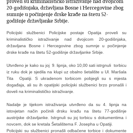
proveli su kriminalističko istraživanje nad dvojicom
20-godišnjaka, državljana Bosne i Hercegovine zbog
sumnje u počinjenje drske krađe na štetu 52-
godišnje državljanke Srbije.
Policijski službenici Policijske postaje Opatija proveli su
kriminalističko istraživanje nad dvojicom 20-godišnjaka,
državljana Bosne i Hercegovine zbog sumnje u počinjenje
drske krađe na štetu 52-godišnje državljanke Srbije.
Utvrđeno je kako su joj 9. lipnja, oko 10,00 sati istrgnuli torbicu
iz ruku dok je sjedila na klupi uz obalno šetalište u Ul. Maršala
Tita Opatiji. S ukradenom torbicom pobjegli su s mjesta
događaja, ali su ih opatijski policijski službenici brzo pronašli i
doveli na kriminalističko istraživanje.
Nadalje je tijekom istraživanja utvrđeno da su 4. lipnja na
istovjetan način počinili drsku krađu na štetu 77-godišnje
austrijske državljanke. Istrgnuli su joj torbicu s dokumentima i
novcem, dok se kretala Šetalištema F. Josepha u Opatiji.
Policijski su službenici pronašli odbačene torbice i dokumente