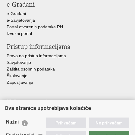
e-Građani
Facebooku
Twitteru
Google
+
e-Građani
e-Savjetovanja
Portal otvorenih podataka RH
Izvozni portal
Pristup informacijama
Pravo na pristup informacijama
Savjetovanje
Zaštita osobnih podataka
Školovanje
Zapošljavanje
Važne poveznice
Ova stranica upotrebljava kolačiće
Ministarstvo unutarnjih poslova
Sindikati
Nužni
Prihvaćam
Ne prihvaćam
Udruge
Dom zdravlja MUP-a