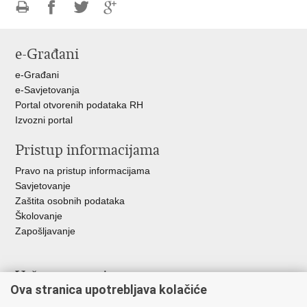
Ispiši
Podijeli
Podijeli
Podijeli
stranicu
na
na
na
e-Građani
Facebooku
Twitteru
Google
+
e-Građani
e-Savjetovanja
Portal otvorenih podataka RH
Izvozni portal
Pristup informacijama
Pravo na pristup informacijama
Savjetovanje
Zaštita osobnih podataka
Školovanje
Zapošljavanje
Važne poveznice
Ova stranica upotrebljava kolačiće
Ministarstvo unutarnjih poslova