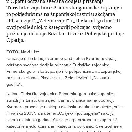
u Opatiji održana svečana dodjela priznanja
Turističke zajednice Primorsko-goranske županije i
to pobjednicima na županijskoj razini u akcijama
„Plavi cvijet“, „Zeleni cvijet“ i „Djelatnik godine“. U
ovoj posljednjoj, u kategoriji policajac, vrijedno
priznanje dobio je Božidar Ružić iz Policijske postaje
Opatija.
FOTO: Novi List
Danas je u kristalnoj dvorani Grand hotela Kvarner u Opatiji
održana svečana dodjela priznanja Turističke zajednice
Primorsko-goranske županije i to pobjednicima na županijskoj
razini u akcijama „Plavi cvijet“, „Zeleni cvijet“ i „Djelatnik
godine“.
Naime, Turistička zajednica Primorsko-goranske županije u
suradnji s turističkim zajednicama , članicama na području
Kvarnera provela je u sklopu ekološko-edukativne akcije „Volim
Hrvatsku 2009“, a na temu „Čovjek- ključ uspjeha“ i akciju
izbora djelatnika godine. Akcija je organizirana u ukupno 22
kategorije među kojima je i kategorija policajac.
Ove godine u