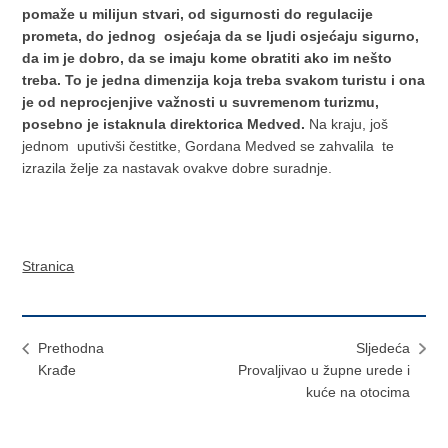
pomaže u milijun stvari, od sigurnosti do regulacije
prometa, do jednog osjećaja da se ljudi osjećaju sigurno,
da im je dobro, da se imaju kome obratiti ako im nešto
treba. To je jedna dimenzija koja treba svakom turistu i ona
je od neprocjenjive važnosti u suvremenom turizmu,
posebno je istaknula direktorica Medved.
Na kraju, još
jednom uputivši čestitke, Gordana Medved se zahvalila te
izrazila želje za nastavak ovakve dobre suradnje.
Stranica
Prethodna
Sljedeća
Krađe
Provaljivao u župne urede i
kuće na otocima