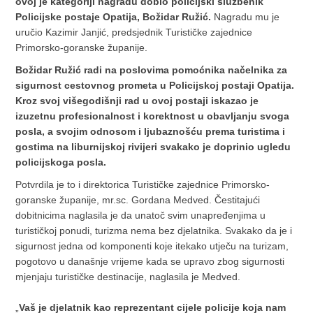
ovoj je kategoriji nagradu dobio policijski službenik
Policijske postaje
Opatija, Božidar Ružić.
Nagradu mu je
uručio Kazimir Janjić, predsjednik Turističke zajednice
Primorsko-goranske županije.
Božidar Ružić radi na poslovima pomoćnika načelnika za
sigurnost cestovnog prometa u Policijskoj postaji Opatija.
Kroz svoj višegodišnji rad u ovoj postaji iskazao je
izuzetnu profesionalnost i korektnost u obavljanju svoga
posla, a svojim odnosom i ljubaznošću prema turistima i
gostima na liburnijskoj rivijeri svakako je doprinio ugledu
policijskoga posla.
Potvrdila je to i direktorica Turističke zajednice Primorsko-
goranske županije, mr.sc. Gordana Medved. Čestitajući
dobitnicima naglasila je da unatoč svim unapređenjima u
turističkoj ponudi, turizma nema bez djelatnika. Svakako da je i
sigurnost jedna od komponenti koje itekako utječu na turizam,
pogotovo u današnje vrijeme kada se upravo zbog sigurnosti
mjenjaju turističke destinacije, naglasila je Medved.
„
Vaš je djelatnik kao reprezentant cijele policije koja nam