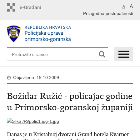
Preskoči
A
A
na
Prilagodba pristupačnosti
glavni
sadržaj
Objavljeno: 19.10.2009.
Božidar Ružić - policajac godine
u Primorsko-goranskoj županiji
Danas je u Kristalnoj dvorani Grand hotela Kvarner