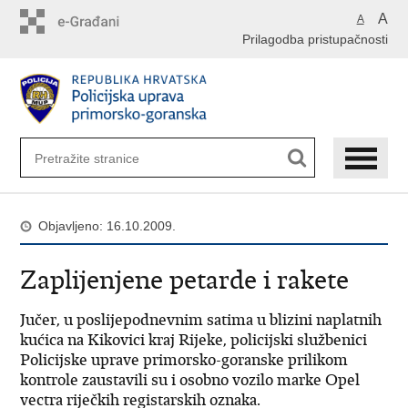
Preskoči
A
A
na
Prilagodba pristupačnosti
glavni
sadržaj
Objavljeno: 16.10.2009.
Zaplijenjene petarde i rakete
Jučer, u poslijepodnevnim satima u blizini naplatnih
kućica na Kikovici kraj Rijeke, policijski službenici
Policijske uprave primorsko-goranske prilikom
kontrole zaustavili su i osobno vozilo marke Opel
vectra riječkih registarskih oznaka.