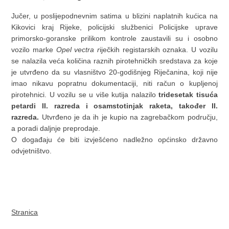
Jučer, u poslijepodnevnim satima u blizini naplatnih kućica na
Kikovici kraj Rijeke, policijski službenici Policijske uprave
primorsko-goranske prilikom kontrole zaustavili su i osobno
vozilo marke
Opel vectra r
iječkih registarskih oznaka. U vozilu
se nalazila veća količina raznih pirotehničkih sredstava za koje
je utvrđeno da su vlasništvo 20-godišnjeg Riječanina, koji nije
imao nikavu popratnu dokumentaciji, niti račun o kupljenoj
pirotehnici. U vozilu se u više kutija nalazilo
tridesetak tisuća
petardi II. razreda i osamstotinjak raketa, također II.
razreda.
Utvrđeno je da ih je kupio na zagrebačkom području,
a poradi daljnje preprodaje.
O događaju će biti izvješćeno nadležno općinsko državno
odvjetništvo.
Stranica