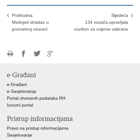
Prethodna
Sljedeća
Medvjed stradao u
134 vozača upravljala
prometnoj nesreći
vozilom za vrijeme zabrane
Ispiši
Podijeli
Podijeli
Podijeli
stranicu
na
na
na
e-Građani
Facebooku
Twitteru
Google
+
e-Građani
e-Savjetovanja
Portal otvorenih podataka RH
Izvozni portal
Pristup informacijama
Pravo na pristup informacijama
Savjetovanje