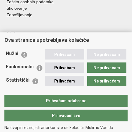
Zaštita osobnih podataka
Školovanje
Zapošljavanje
Važne poveznice
Ova stranica upotrebljava kolačiće
Ministarstvo unutarnjih poslova
Sindikati
Nužni
Prihvaćam
Ne prihvaćam
Udruge
Dom zdravlja MUP-a
Funkcionalni
Prihvaćam
Ne prihvaćam
Policijska akademija
Muzej policije
Statistički
Prihvaćam
Ne prihvaćam
Zaklada policijske solidarnosti
Centar za forenzična ispitivanja, istraživanja i vještačenja "Ivan
Vučetić"
Prihvaćam odabrane
Policijske uprave
Prihvaćam sve
Povratak na vrh
Na ovoj mrežnoj stranci koriste se kolačići. Molimo Vas da