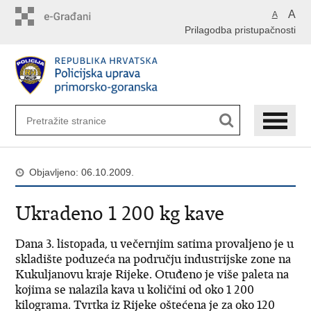
Preskoči
A
A
na
Prilagodba pristupačnosti
glavni
sadržaj
Objavljeno: 06.10.2009.
Ukradeno 1 200 kg kave
Dana 3. listopada, u večernjim satima provaljeno je u
skladište poduzeća na području industrijske zone na
Kukuljanovu kraje Rijeke. Otuđeno je više paleta na
kojima se nalazila kava u količini od oko 1 200
kilograma. Tvrtka iz Rijeke oštećena je za oko 120