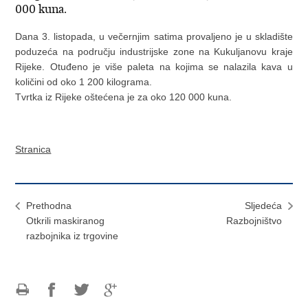
000 kuna.
Dana 3. listopada, u večernjim satima provaljeno je u skladište
poduzeća na području industrijske zone na Kukuljanovu kraje
Rijeke. Otuđeno je više paleta na kojima se nalazila kava u
količini od oko 1 200 kilograma.
Tvrtka iz Rijeke oštećena je za oko 120 000 kuna.
Stranica
Prethodna
Sljedeća
Otkrili maskiranog
Razbojništvo
razbojnika iz trgovine
Ispiši
Podijeli
Podijeli
Podijeli