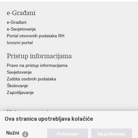
stranicu
na
na
na
e-Građani
Facebooku
Twitteru
Google
+
e-Građani
e-Savjetovanja
Portal otvorenih podataka RH
Izvozni portal
Pristup informacijama
Pravo na pristup informacijama
Savjetovanje
Zaštita osobnih podataka
Školovanje
Zapošljavanje
Važne poveznice
Ova stranica upotrebljava kolačiće
Ministarstvo unutarnjih poslova
Sindikati
Nužni
Prihvaćam
Ne prihvaćam
Udruge