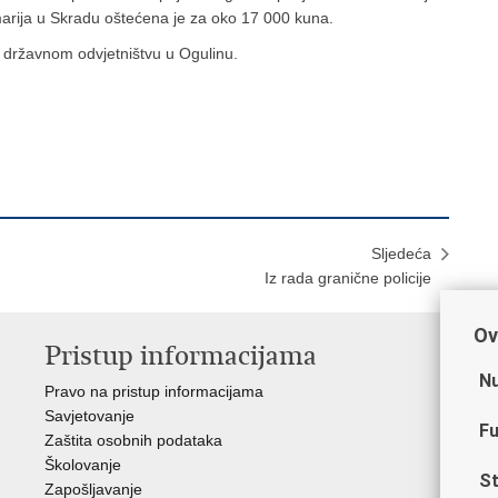
arija u Skradu oštećena je za oko 17 000 kuna.
m državnom odvjetništvu u Ogulinu.
Sljedeća
Iz rada granične policije
Ov
Pristup informacijama
V
Nu
Pravo na pristup informacijama
Min
Savjetovanje
Sin
Fu
Zaštita osobnih podataka
Ud
Školovanje
Dom
St
Zapošljavanje
Pol