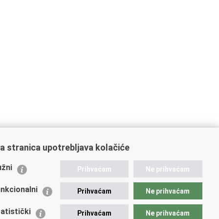
a stranica upotrebljava kolačiće
ažne poveznice
žni
Prihvaćam
Ne prihvaćam
istarstvo unutarnjih poslova
dikati
nkcionalni
Prihvaćam
Ne prihvaćam
ruge
 zdravlja MUP-a
atistički
Prihvaćam
Ne prihvaćam
icijska akademija