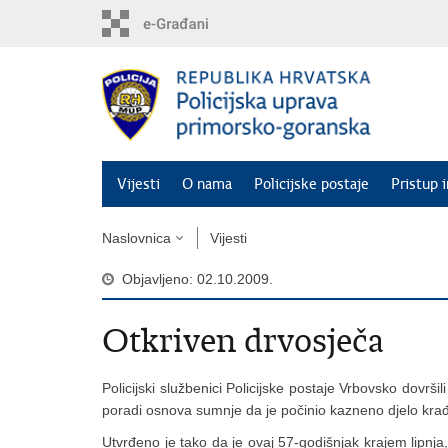
Preskoči
na
glavni
sadržaj
Vijesti
O nama
Policijske postaje
Pristup 
Naslovnica
Vijesti
Objavljeno: 02.10.2009.
Otkriven drvosječa
Policijski službenici Policijske postaje Vrbovsko dovrši
poradi osnova sumnje da je počinio kazneno djelo kra
Utvrđeno je tako da je ovaj 57-godišnjak krajem lipnj