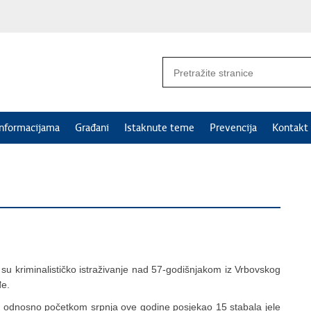
informacijama
Građani
Istaknute teme
Prevencija
Kontakt
li su kriminalističko istraživanje nad 57-godišnjakom iz Vrbovskog
đe.
a, odnosno početkom srpnja ove godine posjekao 15 stabala jele