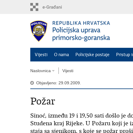
Preskoči
na
glavni
sadržaj
Vijesti
O nama
Policijske postaje
Pristup 
Naslovnica
Vijesti
Objavljeno: 29.09.2009.
Požar
Sinoć, između 19 i 19,50 sati došlo je d
Studena kraj Rijeke. U Požaru koji je iz
staja sa sjenikom, s koje se požar proš