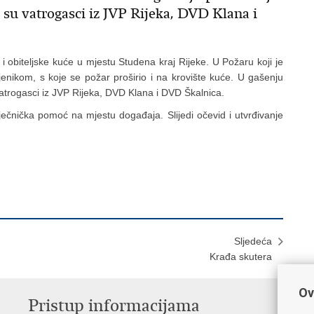
li su vatrogasci iz JVP Rijeka, DVD Klana i
 i obiteljske kuće u mjestu Studena kraj Rijeke. U Požaru koji je
 sjenikom, s koje se požar proširio i na krovište kuće. U gašenju
 vatrogasci iz JVP Rijeka, DVD Klana i DVD Škalnica.
iječnička pomoć na mjestu događaja. Slijedi očevid i utvrđivanje
Sljedeća
Krađa skutera
Ov
Pristup informacijama
V