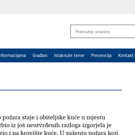
informacijama
Građani
Istaknute teme
Prevencija
Kontakt
o požara staje i obiteljske kuće u mjestu
bio iz još neutvrđenih razloga izgorjela je
irio i na krovište kuće. U gašenju požara koji