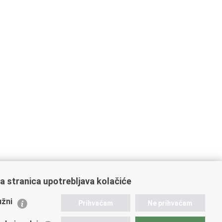
a stranica upotrebljava kolačiće
ažne poveznice
žni
Prihvaćam
Ne prihvaćam
istarstvo unutarnjih poslova
dikati