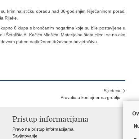
veli su kriminalističku obradu nad 36-godišnjim Riječaninom poradi
a Rijeke.
 ukupno 6 klupa s brončanim nogarima koje su bile postavljene u
i Šetališta A. Kačića Miošića. Materijalna šteta cijeni se na oko
 redovnim putem nadležnom državnom odvjetništvu.
Sljedeća
Provalio u kontejner na groblju
Ov
Pristup informacijama
V
Nu
Pravo na pristup informacijama
Min
Savjetovanje
Sin