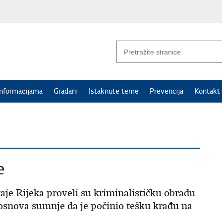
informacijama
Građani
Istaknute teme
Prevencija
Kontakt
e
staje Rijeka proveli su kriminalističku obradu
osnova sumnje da je počinio tešku krađu na