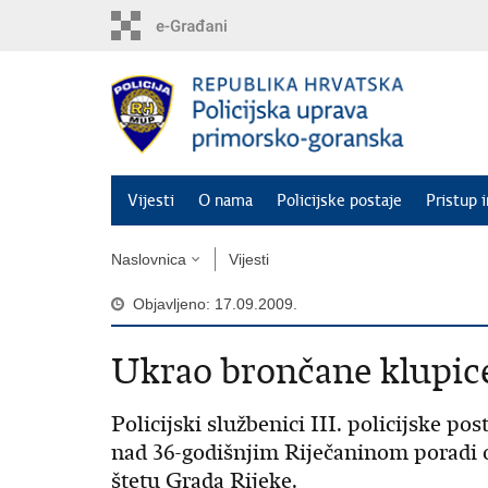
Preskoči
na
glavni
sadržaj
Vijesti
O nama
Policijske postaje
Pristup 
Naslovnica
Vijesti
Objavljeno: 17.09.2009.
Ukrao brončane klupic
Policijski službenici III. policijske po
nad 36-godišnjim Riječaninom poradi 
štetu Grada Rijeke.