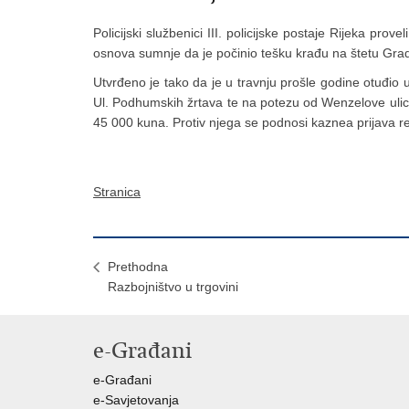
Policijski službenici III. policijske postaje Rijeka pro
osnova sumnje da je počinio tešku krađu na štetu Grad
Utvrđeno je tako da je u travnju prošle godine otuđio
Ul. Podhumskih žrtava te na potezu od Wenzelove ulice 
45 000 kuna. Protiv njega se podnosi kaznea prijava
Stranica
Prethodna
Razbojništvo u trgovini
e-Građani
e-Građani
e-Savjetovanja