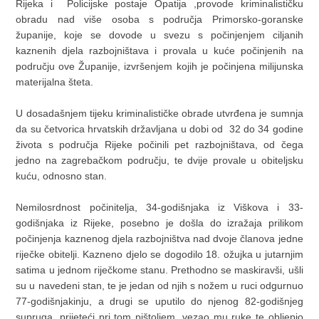
Rijeka i Policijske postaje Opatija ,provode kriminalističku
obradu nad više osoba s područja Primorsko-goranske
županije, koje se dovode u svezu s počinjenjem ciljanih
kaznenih djela razbojništava i provala u kuće počinjenih na
području ove Županije, izvršenjem kojih je počinjena milijunska
materijalna šteta.
U dosadašnjem tijeku kriminalističke obrade utvrđena je sumnja
da su četvorica hrvatskih državljana u dobi od 32 do 34 godine
života s područja Rijeke počinili pet razbojništava, od čega
jedno na zagrebačkom području, te dvije provale u obiteljsku
kuću, odnosno stan.
Nemilosrdnost počinitelja, 34-godišnjaka iz Viškova i 33-
godišnjaka iz Rijeke, posebno je došla do izražaja prilikom
počinjenja kaznenog djela razbojništva nad dvoje članova jedne
riječke obitelji. Kazneno djelo se dogodilo 18. ožujka u jutarnjim
satima u jednom riječkome stanu. Prethodno se maskiravši, ušli
su u navedeni stan, te je jedan od njih s nožem u ruci odgurnuo
77-godišnjakinju, a drugi se uputilo do njenog 82-godišnjeg
supruga, prijeteći pri tom pištoljem, vezao mu ruke te obljepio