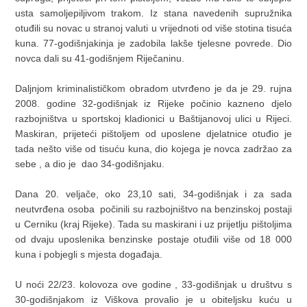
usta samoljepiljivom trakom. Iz stana navedenih supružnika
otuđili su novac u stranoj valuti u vrijednoti od više stotina tisuća
kuna. 77-godišnjakinja je zadobila lakše tjelesne povrede. Dio
novca dali su 41-godišnjem Riječaninu.
Daljnjom kriminalističkom obradom utvrđeno je da je 29. rujna
2008. godine 32-godišnjak iz Rijeke počinio kazneno djelo
razbojništva u sportskoj kladionici u Baštijanovoj ulici u Rijeci.
Maskiran, prijeteći pištoljem od uposlene djelatnice otuđio je
tada nešto više od tisuću kuna, dio kojega je novca zadržao za
sebe , a dio je dao 34-godišnjaku.
Dana 20. veljače, oko 23,10 sati, 34-godišnjak i za sada
neutvrđena osoba počinili su razbojništvo na benzinskoj postaji
u Cerniku (kraj Rijeke). Tada su maskirani i uz prijetlju pištoljima
od dvaju uposlenika benzinske postaje otuđili više od 18 000
kuna i pobjegli s mjesta događaja.
U noći 22/23. kolovoza ove godine , 33-godišnjak u društvu s
30-godišnjakom iz Viškova provalio je u obiteljsku kuću u