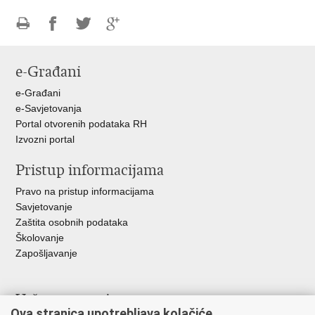
Ispiši
Podijeli
Podijeli
Podijeli
stranicu
na
na
na
e-Građani
Facebooku
Twitteru
Google
+
e-Građani
e-Savjetovanja
Portal otvorenih podataka RH
Izvozni portal
Pristup informacijama
Pravo na pristup informacijama
Savjetovanje
Zaštita osobnih podataka
Školovanje
Zapošljavanje
Važne poveznice
Ova stranica upotrebljava kolačiće