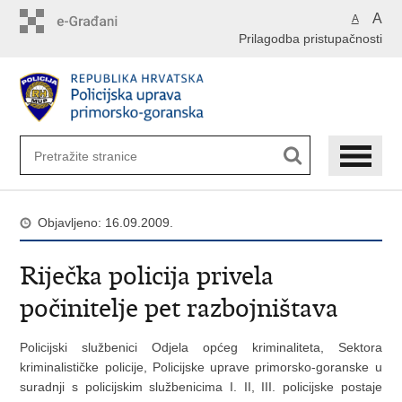
Preskoči
A
A
na
Prilagodba pristupačnosti
glavni
sadržaj
Objavljeno: 16.09.2009.
Riječka policija privela
počinitelje pet razbojništava
Policijski službenici Odjela općeg kriminaliteta, Sektora
kriminalističke policije, Policijske uprave primorsko-goranske u
suradnji s policijskim službenicima I. II, III. policijske postaje