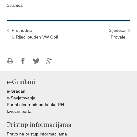
Stranica
Prethodna
Sljedeća
U Rijeci otuđen VW Golf
Provale
Ispiši
Podijeli
Podijeli
Podijeli
stranicu
na
na
na
e-Građani
Facebooku
Twitteru
Google
+
e-Građani
e-Savjetovanja
Portal otvorenih podataka RH
Izvozni portal
Pristup informacijama
Pravo na pristup informacijama