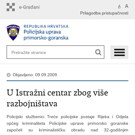
Preskoči
A
A
na
Prilagodba pristupačnosti
glavni
sadržaj
Objavljeno: 09.09.2009.
U Istražni centar zbog više
razbojništava
Policijski službenici Treće policijske postaje Rijeka i Odjela
općeg kriminaliteta Policijske uprave primorsko goranske
započeli su kriminalističku obradu nad 32-godišnjim