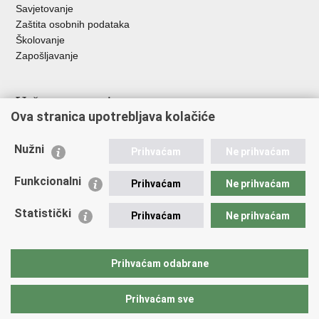
Savjetovanje
Zaštita osobnih podataka
Školovanje
Zapošljavanje
Važne poveznice
Ova stranica upotrebljava kolačiće
Ministarstvo unutarnjih poslova
Sindikati
Nužni
Prihvaćam
Ne prihvaćam
Udruge
Dom zdravlja MUP-a
Funkcionalni
Prihvaćam
Ne prihvaćam
Policijska akademija
Muzej policije
Statistički
Prihvaćam
Ne prihvaćam
Zaklada policijske solidarnosti
Centar za forenzična ispitivanja, istraživanja i vještačenja "Ivan
Vučetić"
Prihvaćam odabrane
Policijske uprave
Prihvaćam sve