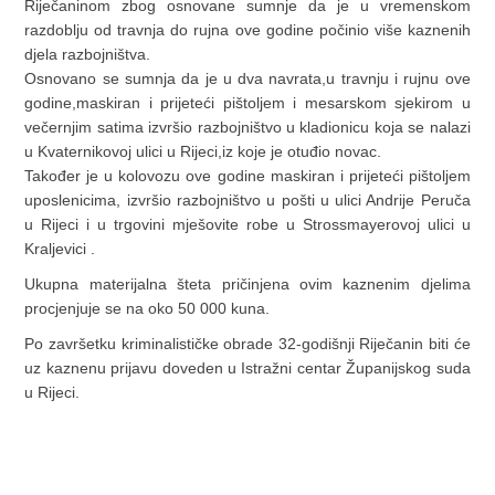
Riječaninom zbog osnovane sumnje da je u vremenskom
razdoblju od travnja do rujna ove godine počinio više kaznenih
djela razbojništva.
Osnovano se sumnja da je u dva navrata,u travnju i rujnu ove
godine,maskiran i prijeteći pištoljem i mesarskom sjekirom u
večernjim satima izvršio razbojništvo u kladionicu koja se nalazi
u Kvaternikovoj ulici u Rijeci,iz koje je otuđio novac.
Također je u kolovozu ove godine maskiran i prijeteći pištoljem
uposlenicima, izvršio razbojništvo u pošti u ulici Andrije Peruča
u Rijeci i u trgovini mješovite robe u Strossmayerovoj ulici u
Kraljevici .
Ukupna materijalna šteta pričinjena ovim kaznenim djelima
procjenjuje se na oko 50 000 kuna.
Po završetku kriminalističke obrade 32-godišnji Riječanin biti će
uz kaznenu prijavu doveden u Istražni centar Županijskog suda
u Rijeci.