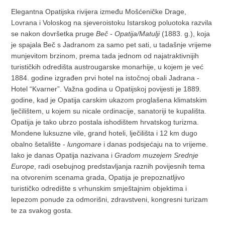
Elegantna Opatijska rivijera između Mošćeničke Drage,
Lovrana i Voloskog na sjeveroistoku Istarskog poluotoka razvila
se nakon dovršetka pruge
Beč - Opatija/Matulji
(1883. g.), koja
je spajala Beč s Jadranom za samo pet sati, u tadašnje vrijeme
munjevitom brzinom, prema tada jednom od najatraktivnijih
turističkih odredišta austrougarske monarhije, u kojem je već
1884. godine izgrađen prvi hotel na istočnoj obali Jadrana -
Hotel “Kvarner”. Važna godina u Opatijskoj povijesti je 1889.
godine, kad je Opatija carskim ukazom proglašena klimatskim
lječilištem, u kojem su nicale ordinacije, sanatoriji te kupališta.
Opatija je tako ubrzo postala ishodištem hrvatskog turizma.
Mondene luksuzne vile, grand hoteli, lječilišta i 12 km dugo
obalno šetalište -
lungomare
i danas podsjećaju na to vrijeme.
Iako je danas Opatija nazivana i
Gradom muzejem Srednje
Europe
, radi osebujnog predstavljanja raznih povijesnih tema
na otvorenim scenama grada, Opatija je prepoznatljivo
turističko odredište s vrhunskim smještajnim objektima i
lepezom ponude za odmorišni, zdravstveni, kongresni turizam
te za svakog gosta.