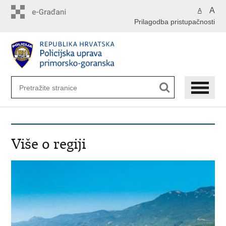
Preskoči
A
A
na
Prilagodba pristupačnosti
glavni
sadržaj
Više o regiji