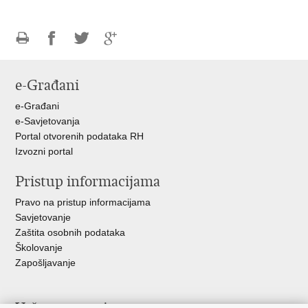
Ispiši
Podijeli
Podijeli
Podijeli
stranicu
na
na
na
e-Građani
Facebooku
Twitteru
Google
+
e-Građani
e-Savjetovanja
Portal otvorenih podataka RH
Izvozni portal
Pristup informacijama
Pravo na pristup informacijama
Savjetovanje
Zaštita osobnih podataka
Školovanje
Zapošljavanje
Važne poveznice