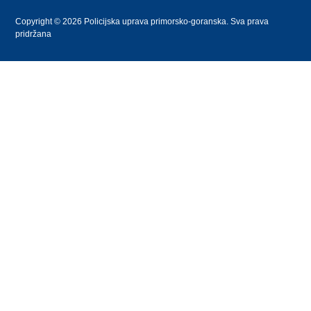
Copyright © 2026 Policijska uprava primorsko-goranska. Sva prava
pridržana