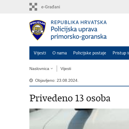
Preskoči
na
glavni
sadržaj
Vijesti
O nama
Policijske postaje
Pristup 
Naslovnica
Vijesti
Objavljeno: 23.08.2024.
Privedeno 13 osoba