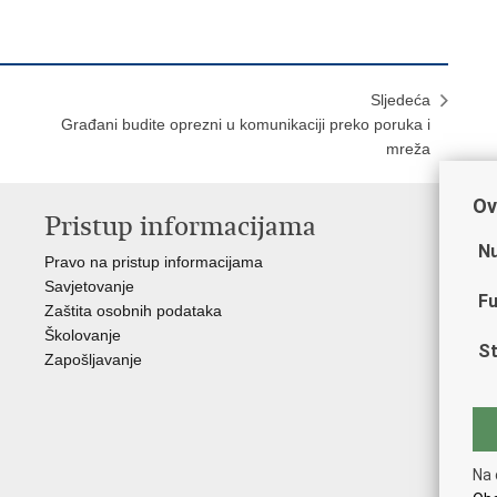
Sljedeća
Građani budite oprezni u komunikaciji preko poruka i
mreža
Ov
Pristup informacijama
V
Nu
Pravo na pristup informacijama
Min
Savjetovanje
Sin
Fu
Zaštita osobnih podataka
Ud
Školovanje
Dom
St
Zapošljavanje
Pol
Muz
Zak
Cen
"Iv
Na 
Pol