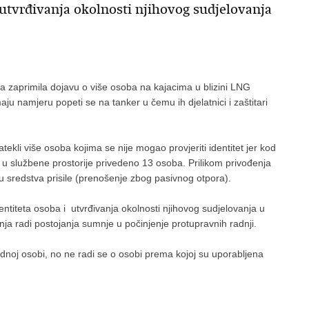
i utvrđivanja okolnosti njihovog sudjelovanja
sata zaprimila dojavu o više osoba na kajacima u blizini LNG
ju namjeru popeti se na tanker u čemu ih djelatnici i zaštitari
ekli više osoba kojima se nije mogao provjeriti identitet jer kod
u službene prostorije privedeno 13 osoba. Prilikom privođenja
u sredstva prisile (prenošenje zbog pasivnog otpora).
identiteta osoba i utvrđivanja okolnosti njihovog sudjelovanja u
nja radi postojanja sumnje u počinjenje protupravnih radnji.
ednoj osobi, no ne radi se o osobi prema kojoj su uporabljena