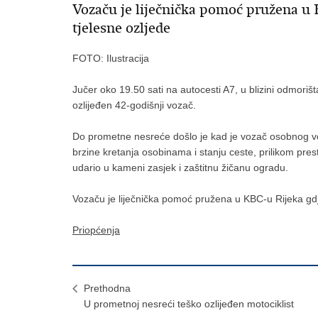
Vozaču je liječnička pomoć pružena u
tjelesne ozljede
FOTO: Ilustracija
Jučer oko 19.50 sati na autocesti A7, u blizini odmori
ozlijeđen 42-godišnji vozač.
Do prometne nesreće došlo je kad je vozač osobnog vo
brzine kretanja osobinama i stanju ceste, prilikom prest
udario u kameni zasjek i zaštitnu žičanu ogradu.
Vozaču je liječnička pomoć pružena u KBC-u Rijeka gdj
Priopćenja
Prethodna
U prometnoj nesreći teško ozlijeđen motociklist