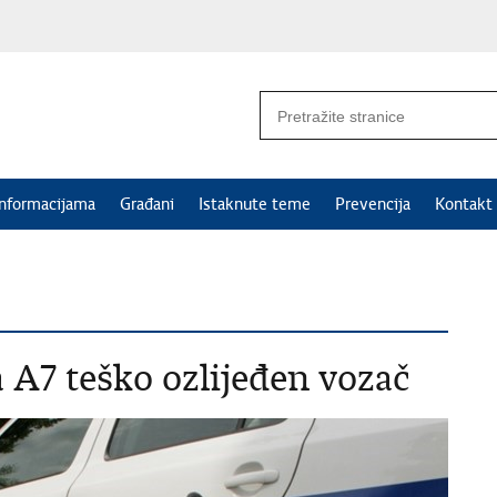
informacijama
Građani
Istaknute teme
Prevencija
Kontakt
 A7 teško ozlijeđen vozač