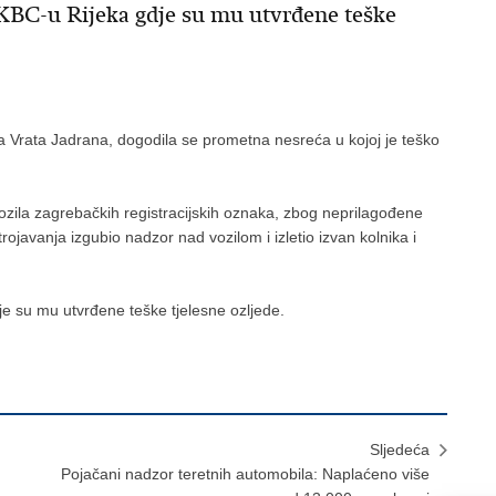
 KBC-u Rijeka gdje su mu utvrđene teške
šta Vrata Jadrana, dogodila se prometna nesreća u kojoj je teško
zila zagrebačkih registracijskih oznaka, zbog neprilagođene
rojavanja izgubio nadzor nad vozilom i izletio izvan kolnika i
e su mu utvrđene teške tjelesne ozljede.
Sljedeća
Pojačani nadzor teretnih automobila: Naplaćeno više