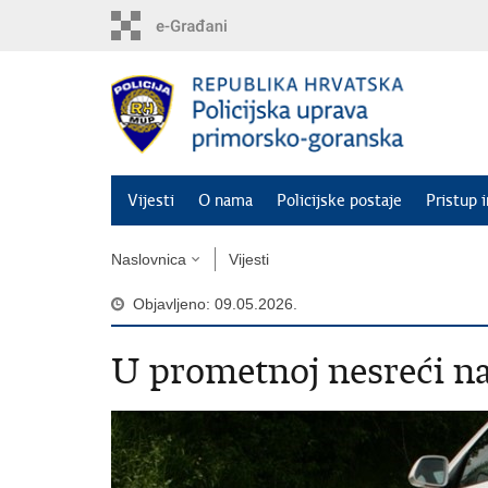
Preskoči
na
glavni
sadržaj
Vijesti
O nama
Policijske postaje
Pristup 
Naslovnica
Vijesti
Objavljeno: 09.05.2026.
U prometnoj nesreći na