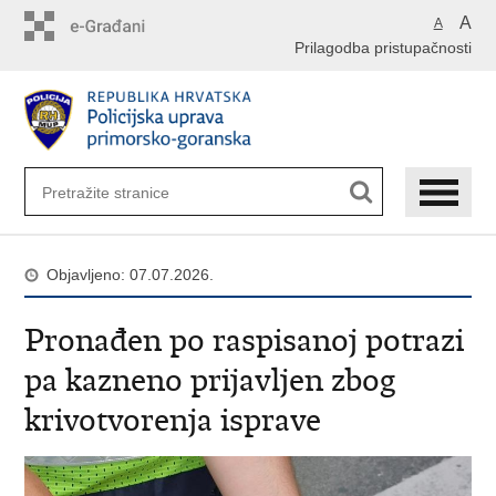
Preskoči
A
A
na
Prilagodba pristupačnosti
glavni
sadržaj
Objavljeno: 07.07.2026.
Pronađen po raspisanoj potrazi
pa kazneno prijavljen zbog
krivotvorenja isprave