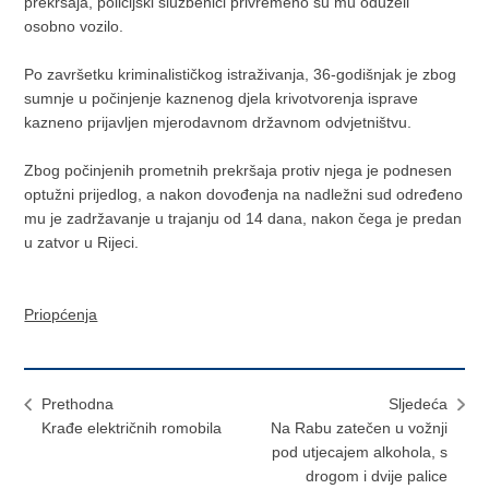
prekršaja, policijski službenici privremeno su mu oduzeli
osobno vozilo.
Po završetku kriminalističkog istraživanja, 36-godišnjak je zbog
sumnje u počinjenje kaznenog djela krivotvorenja isprave
kazneno prijavljen mjerodavnom državnom odvjetništvu.
Zbog počinjenih prometnih prekršaja protiv njega je podnesen
optužni prijedlog, a nakon dovođenja na nadležni sud određeno
mu je zadržavanje u trajanju od 14 dana, nakon čega je predan
u zatvor u Rijeci.
Priopćenja
Prethodna
Sljedeća
Krađe električnih romobila
Na Rabu zatečen u vožnji
pod utjecajem alkohola, s
drogom i dvije palice