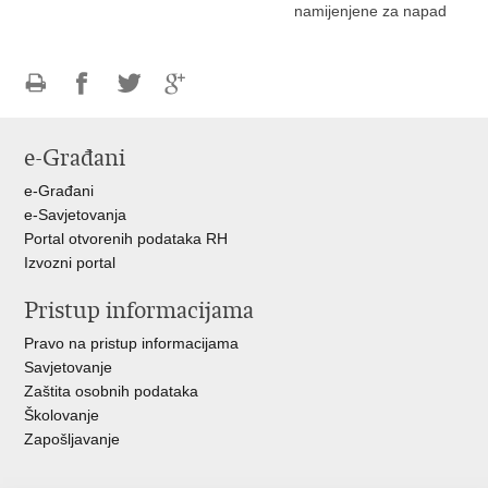
namijenjene za napad
Ispiši
Podijeli
Podijeli
Podijeli
stranicu
na
na
na
e-Građani
Facebooku
Twitteru
Google
+
e-Građani
e-Savjetovanja
Portal otvorenih podataka RH
Izvozni portal
Pristup informacijama
Pravo na pristup informacijama
Savjetovanje
Zaštita osobnih podataka
Školovanje
Zapošljavanje