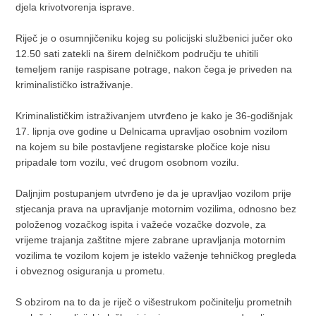
djela krivotvorenja isprave.
Riječ je o osumnjičeniku kojeg su policijski službenici jučer oko
12.50 sati zatekli na širem delničkom području te uhitili
temeljem ranije raspisane potrage, nakon čega je priveden na
kriminalističko istraživanje.
Kriminalističkim istraživanjem utvrđeno je kako je 36-godišnjak
17. lipnja ove godine u Delnicama upravljao osobnim vozilom
na kojem su bile postavljene registarske pločice koje nisu
pripadale tom vozilu, već drugom osobnom vozilu.
Daljnjim postupanjem utvrđeno je da je upravljao vozilom prije
stjecanja prava na upravljanje motornim vozilima, odnosno bez
položenog vozačkog ispita i važeće vozačke dozvole, za
vrijeme trajanja zaštitne mjere zabrane upravljanja motornim
vozilima te vozilom kojem je isteklo važenje tehničkog pregleda
i obveznog osiguranja u prometu.
S obzirom na to da je riječ o višestrukom počinitelju prometnih