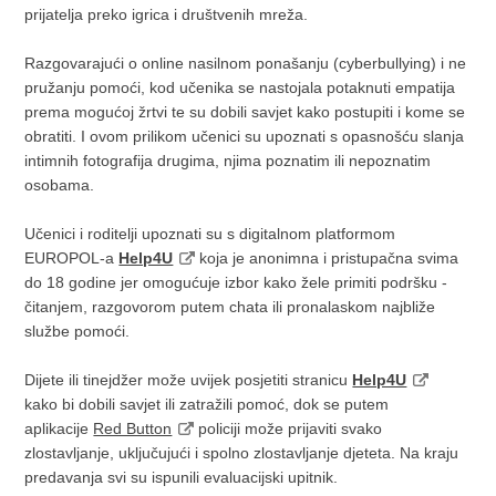
prijatelja preko igrica i društvenih mreža.
Razgovarajući o online nasilnom ponašanju (cyberbullying) i ne
pružanju pomoći, kod učenika se nastojala potaknuti empatija
prema mogućoj žrtvi te su dobili savjet kako postupiti i kome se
obratiti. I ovom prilikom učenici su upoznati s opasnošću slanja
intimnih fotografija drugima, njima poznatim ili nepoznatim
osobama.
Učenici i roditelji upoznati su s digitalnom platformom
EUROPOL-a
Help4U
koja je anonimna i pristupačna svima
do 18 godine jer omogućuje izbor kako žele primiti podršku -
čitanjem, razgovorom putem chata ili pronalaskom najbliže
službe pomoći.
Dijete ili tinejdžer može uvijek posjetiti stranicu
Help4U
kako bi dobili savjet ili zatražili pomoć, dok se putem
aplikacije
Red Button
policiji može prijaviti svako
zlostavljanje, uključujući i spolno zlostavljanje djeteta. Na kraju
predavanja svi su ispunili evaluacijski upitnik.