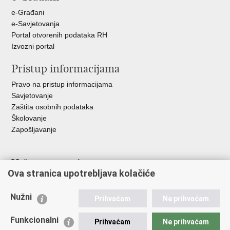
+
e-Građani
e-Savjetovanja
Portal otvorenih podataka RH
Izvozni portal
Pristup informacijama
Pravo na pristup informacijama
Savjetovanje
Zaštita osobnih podataka
Školovanje
Zapošljavanje
Važne poveznice
Ova stranica upotrebljava kolačiće
Ministarstvo unutarnjih poslova
Sindikati
Nužni
Prihvaćam
Ne prihvaćam
Udruge
Dom zdravlja MUP-a
Funkcionalni
Prihvaćam
Ne prihvaćam
Policijska akademija