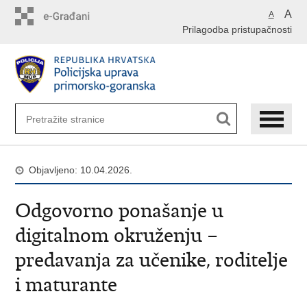
Preskoči
A
A
na
Prilagodba pristupačnosti
glavni
sadržaj
Objavljeno: 10.04.2026.
Odgovorno ponašanje u
digitalnom okruženju –
predavanja za učenike, roditelje
i maturante