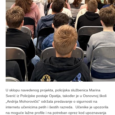
U sklopu navedenog projekta, policijska službenica Marina
Sverić iz Policijske postaje Opatija, također je u Osnovnoj školi
„Andrija Mohorovičić“ održala predavanje o sigurnosti na
internetu učenicima petih i šestih razreda. Učenike je upozorila
na moguće lažne profile i na potreban oprez kod upoznavanja