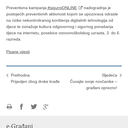
Preventivna kampanja
#sigurniONLINE
nadogradnja je
postojećih preventivnih aktivnosti kojom se upozorava odrasle
na rizike nekontroliranog korištenja digitalnih tehnologija od
djece te osnažuje kultura odgovornog i sigurnog ponašanja
djece na internetu, posebice osnovnoškolskog uzrasta, 3. do 6.
razreda.
Pisane vijesti
Prethodna
Sljedeća
Prijavljen zbog drske krađe
Čuvajte svoje novčanike –
građani oprezno!
Ispiši
Podijeli
Podijeli
Podijeli
stranicu
na
na
na
e-Građani
Facebooku
Twitteru
Google