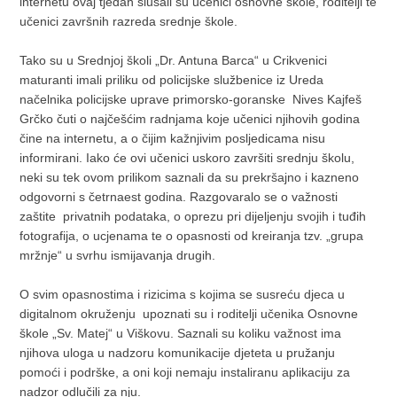
internetu ovaj tjedan slušali su učenici osnovne škole, roditelji te
učenici završnih razreda srednje škole.
Tako su u Srednjoj školi „Dr. Antuna Barca“ u Crikvenici
maturanti imali priliku od policijske službenice iz Ureda
načelnika policijske uprave primorsko-goranske Nives Kajfeš
Grčko čuti o najčešćim radnjama koje učenici njihovih godina
čine na internetu, a o čijim kažnjivim posljedicama nisu
informirani. Iako će ovi učenici uskoro završiti srednju školu,
neki su tek ovom prilikom saznali da su prekršajno i kazneno
odgovorni s četrnaest godina. Razgovaralo se o važnosti
zaštite privatnih podataka, o oprezu pri dijeljenju svojih i tuđih
fotografija, o ucjenama te o opasnosti od kreiranja tzv. „grupa
mržnje“ u svrhu ismijavanja drugih.
O svim opasnostima i rizicima s kojima se susreću djeca u
digitalnom okruženju upoznati su i roditelji učenika Osnovne
škole „Sv. Matej“ u Viškovu. Saznali su koliku važnost ima
njihova uloga u nadzoru komunikacije djeteta u pružanju
pomoći i podrške, a oni koji nemaju instaliranu aplikaciju za
nadzor odlučili za nju.