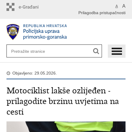
Preskoči
A
A
na
Prilagodba pristupačnosti
glavni
sadržaj
Objavljeno: 29.05.2026.
Motociklist lakše ozlijeđen -
prilagodite brzinu uvjetima na
cesti