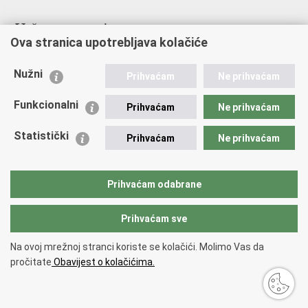
Važne poveznice
Ova stranica upotrebljava kolačiće
Ministarstvo unutarnjih poslova
Sindikati
Nužni
Prihvaćam
Ne prihvaćam
Udruge
Dom zdravlja MUP-a
Funkcionalni
Prihvaćam
Ne prihvaćam
Policijska akademija
Muzej policije
Statistički
Prihvaćam
Ne prihvaćam
Zaklada policijske solidarnosti
Centar za forenzična ispitivanja, istraživanja i vještačenja "Ivan
Vučetić"
Prihvaćam odabrane
Policijske uprave
Prihvaćam sve
Povratak na vrh
Na ovoj mrežnoj stranci koriste se kolačići. Molimo Vas da
Copyright © 2026 Policijska uprava primorsko-goranska.
Uvjeti
pročitate
Obavijest o kolačićima.
korištenja
.
Izjava o pristupačnosti
.