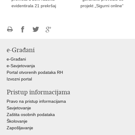
evidentirala 21 prekršaj
projekt „Sigurni online“
Ispiši
Podijeli
Podijeli
Podijeli
stranicu
na
na
na
e-Građani
Facebooku
Twitteru
Google
+
e-Građani
e-Savjetovanja
Portal otvorenih podataka RH
Izvozni portal
Pristup informacijama
Pravo na pristup informacijama
Savjetovanje
Zaštita osobnih podataka
Školovanje
Zapošljavanje