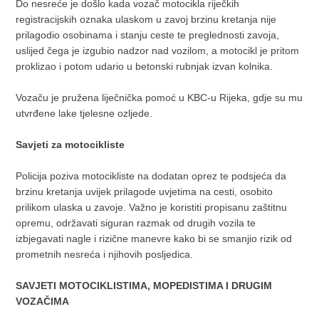
Do nesreće je došlo kada vozač motocikla riječkih
registracijskih oznaka ulaskom u zavoj brzinu kretanja nije
prilagodio osobinama i stanju ceste te preglednosti zavoja,
uslijed čega je izgubio nadzor nad vozilom, a motocikl je pritom
proklizao i potom udario u betonski rubnjak izvan kolnika.
Vozaču je pružena liječnička pomoć u KBC-u Rijeka, gdje su mu
utvrđene lake tjelesne ozljede.
Savjeti za motocikliste
Policija poziva motocikliste na dodatan oprez te podsjeća da
brzinu kretanja uvijek prilagode uvjetima na cesti, osobito
prilikom ulaska u zavoje. Važno je koristiti propisanu zaštitnu
opremu, održavati siguran razmak od drugih vozila te
izbjegavati nagle i rizične manevre kako bi se smanjio rizik od
prometnih nesreća i njihovih posljedica.
SAVJETI MOTOCIKLISTIMA, MOPEDISTIMA I DRUGIM
VOZAČIMA