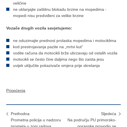
veličine
ne uklanjajte zaštitnu blokadu brzine na mopedima -
mopedi nisu predviđeni za velike brzine
Vozače drugih vozila savjetujemo:
ne oduzimajte prednost prolaska mopedima i motociklima
kod prestrojavanja pazite na „mrtvi kut“
vodite računa da motocikli brže ubrzavaju od ostalih vozila
motocikli se često čine daljima nego što zaista jesu
uvijek uključite pokazivače smjera prije skretanja
Priopćenja
Prethodna
Sljedeća
​Prometna policija u nadzoru
Na području PU primorsko-
prometa u zoni radova
goranske provodio se