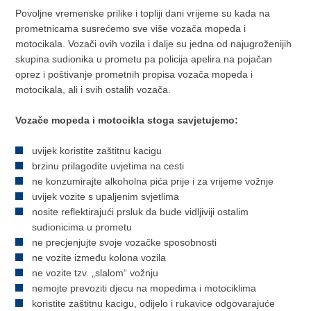
Povoljne vremenske prilike i topliji dani vrijeme su kada na
prometnicama susrećemo sve više vozača mopeda i
motocikala. Vozači ovih vozila i dalje su jedna od najugroženijih
skupina sudionika u prometu pa policija apelira na pojačan
oprez i poštivanje prometnih propisa vozača mopeda i
motocikala, ali i svih ostalih vozača.
Vozače mopeda i motocikla stoga savjetujemo:
uvijek koristite zaštitnu kacigu
brzinu prilagodite uvjetima na cesti
ne konzumirajte alkoholna pića prije i za vrijeme vožnje
uvijek vozite s upaljenim svjetlima
nosite reflektirajući prsluk da bude vidljiviji ostalim
sudionicima u prometu
ne precjenjujte svoje vozačke sposobnosti
ne vozite između kolona vozila
ne vozite tzv. „slalom“ vožnju
nemojte prevoziti djecu na mopedima i motociklima
koristite zaštitnu kacigu, odijelo i rukavice odgovarajuće