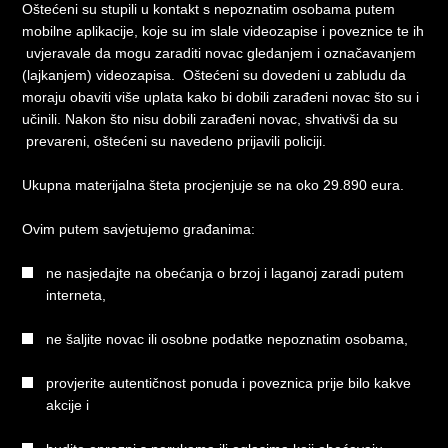
Oštećeni su stupili u kontakt s nepoznatim osobama putem
mobilne aplikacije, koje su im slale videozapise i poveznice te ih
uvjeravale da mogu zaraditi novac gledanjem i označavanjem
(lajkanjem) videozapisa. Oštećeni su dovedeni u zabludu da
moraju obaviti više uplata kako bi dobili zarađeni novac što su i
učinili. Nakon što nisu dobili zarađeni novac, shvativši da su
prevareni, oštećeni su navedeno prijavili policiji.
Ukupna materijalna šteta procjenjuje se na oko 29.890 eura.
Ovim putem savjetujemo građanima:
ne nasjedajte na obećanja o brzoj i laganoj zaradi putem
interneta,
ne šaljite novac ili osobne podatke nepoznatim osobama,
provjerite autentičnost ponuda i poveznica prije bilo kakve
akcije i