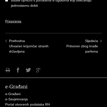
budite oprezni s porukama ili oglasima koji obećavaju
jednostavnu dobit.
Priopćenja
Prethodna
Sljedeća
​Uhvaćen krijumčar stranih
Pritvoren zbog krađe
državljana
parfema
Ispiši
Podijeli
Podijeli
Podijeli
stranicu
na
na
na
e-Građani
Facebooku
Twitteru
Google
+
e-Građani
e-Savjetovanja
Portal otvorenih podataka RH