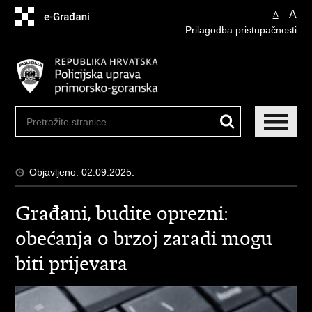
Preskoči
A
A
na
Prilagodba pristupačnosti
glavni
sadržaj
Objavljeno: 02.09.2025.
Građani, budite oprezni:
obećanja o brzoj zaradi mogu
biti prijevara