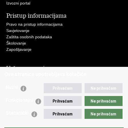
Izvozni portal
Pristup informacijama
Pravo na pristup informacijama
Savjetovanje
Zaštita osobnih podataka
Školovanje
Zapošljavanje
Važne poveznice
Ova stranica upotrebljava kolačiće
Ministarstvo unutarnjih poslova
Sindikati
Nužni
Prihvaćam
Ne prihvaćam
Udruge
Dom zdravlja MUP-a
Funkcionalni
Prihvaćam
Ne prihvaćam
Policijska akademija
Muzej policije
Statistički
Prihvaćam
Ne prihvaćam
Zaklada policijske solidarnosti
Centar za forenzična ispitivanja, istraživanja i vještačenja "Ivan
Vučetić"