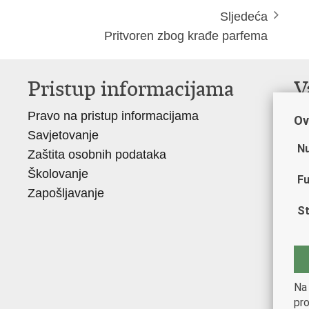
Sljedeća
Pritvoren zbog krađe parfema
Pristup informacijama
V
Pravo na pristup informacijama
Mi
Ov
Savjetovanje
Si
Nu
Zaštita osobnih podataka
Ud
Školovanje
Do
Fu
Zapošljavanje
Po
St
Mu
Za
Ce
vj
Na 
Po
pro