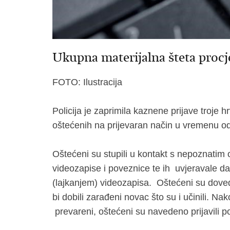
Ukupna materijalna šteta procj
FOTO: Ilustracija
Policija je zaprimila kaznene prijave troje h
oštećenih na prijevaran način u vremenu od
Oštećeni su stupili u kontakt s nepoznatim
videozapise i poveznice te ih uvjeravale 
(lajkanjem) videozapisa. Oštećeni su doved
bi dobili zarađeni novac što su i učinili. Na
prevareni, oštećeni su navedeno prijavili pol