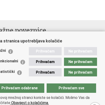
ažne poveznice
nistarstvo unutarnjih poslova
a stranica upotrebljava kolačiće
ndikati
žni
Prihvaćam
Ne prihvaćam
ruge
m zdravlja MUP-a
nkcionalni
Prihvaćam
Ne prihvaćam
licijska akademija
atistički
zej policije
Prihvaćam
Ne prihvaćam
klada policijske solidarnosti
ntar za forenzična ispitivanja, istraživanja i
Prihvaćam odabrane
Prihvaćam sve
eštačenja "Ivan Vučetić"
ovoj mrežnoj stranci koriste se kolačići. Molimo Vas da
licijske uprave
čitate
Obavijest o kolačićima.