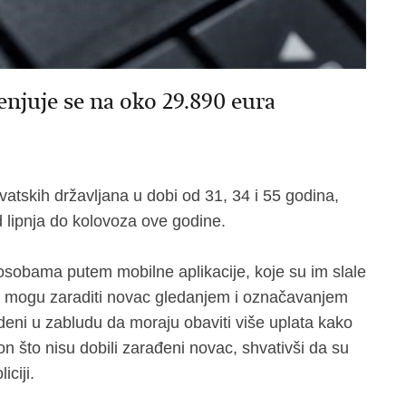
enjuje se na oko 29.890 eura
rvatskih državljana u dobi od 31, 34 i 55 godina,
 lipnja do kolovoza ove godine.
 osobama putem mobilne aplikacije, koje su im slale
da mogu zaraditi novac gledanjem i označavanjem
eni u zabludu da moraju obaviti više uplata kako
kon što nisu dobili zarađeni novac, shvativši da su
iciji.