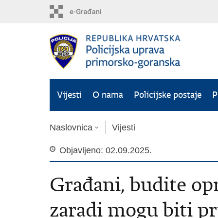
Preskoči
na
glavni
sadržaj
Vijesti
O nama
Policijske postaje
P
Naslovnica
Vijesti
Objavljeno: 02.09.2025.
Građani, budite opr
zaradi mogu biti pr