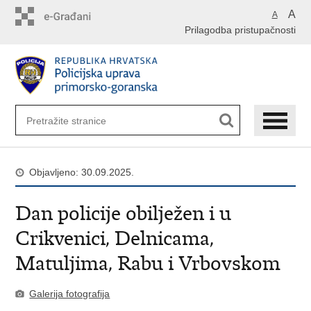
Preskoči
A
A
na
Prilagodba pristupačnosti
glavni
sadržaj
Objavljeno: 30.09.2025.
​Dan policije obilježen i u
Crikvenici, Delnicama,
Matuljima, Rabu i Vrbovskom
Galerija fotografija