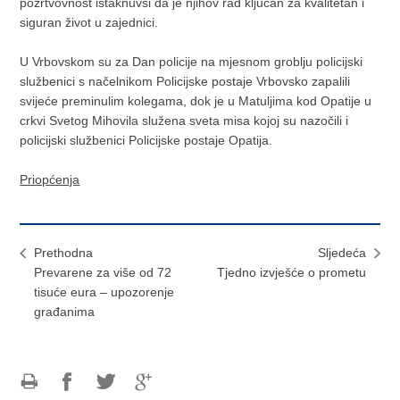
požrtvovnost istaknuvši da je njihov rad ključan za kvalitetan i
siguran život u zajednici.
U Vrbovskom su za Dan policije na mjesnom groblju policijski
službenici s načelnikom Policijske postaje Vrbovsko zapalili
svijeće preminulim kolegama, dok je u Matuljima kod Opatije u
crkvi Svetog Mihovila služena sveta misa kojoj su nazočili i
policijski službenici Policijske postaje Opatija.
Priopćenja
Prethodna
Sljedeća
Prevarene za više od 72
Tjedno izvješće o prometu
tisuće eura – upozorenje
građanima