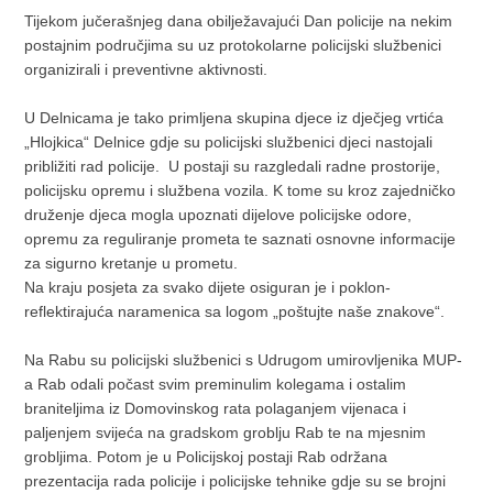
Tijekom jučerašnjeg dana obilježavajući Dan policije na nekim
postajnim područjima su uz protokolarne policijski službenici
organizirali i preventivne aktivnosti.
U Delnicama je tako primljena skupina djece iz dječjeg vrtića
„Hlojkica“ Delnice gdje su policijski službenici djeci nastojali
približiti rad policije. U postaji su razgledali radne prostorije,
policijsku opremu i službena vozila. K tome su kroz zajedničko
druženje djeca mogla upoznati dijelove policijske odore,
opremu za reguliranje prometa te saznati osnovne informacije
za sigurno kretanje u prometu.
Na kraju posjeta za svako dijete osiguran je i poklon-
reflektirajuća naramenica sa logom „poštujte naše znakove“.
Na Rabu su policijski službenici s Udrugom umirovljenika MUP-
a Rab odali počast svim preminulim kolegama i ostalim
braniteljima iz Domovinskog rata polaganjem vijenaca i
paljenjem svijeća na gradskom groblju Rab te na mjesnim
grobljima. Potom je u Policijskoj postaji Rab održana
prezentacija rada policije i policijske tehnike gdje su se brojni