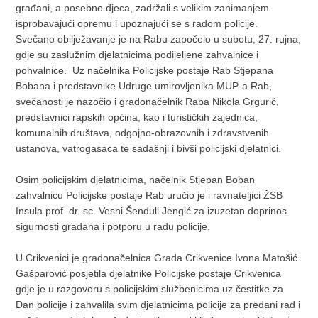
građani, a posebno djeca, zadržali s velikim zanimanjem
isprobavajući opremu i upoznajući se s radom policije.
Svečano obilježavanje je na Rabu započelo u subotu, 27. rujna,
gdje su zaslužnim djelatnicima podijeljene zahvalnice i
pohvalnice. Uz načelnika Policijske postaje Rab Stjepana
Bobana i predstavnike Udruge umirovljenika MUP-a Rab,
svečanosti je nazočio i gradonačelnik Raba Nikola Grgurić,
predstavnici rapskih općina, kao i turističkih zajednica,
komunalnih društava, odgojno-obrazovnih i zdravstvenih
ustanova, vatrogasaca te sadašnji i bivši policijski djelatnici.
Osim policijskim djelatnicima, načelnik Stjepan Boban
zahvalnicu Policijske postaje Rab uručio je i ravnateljici ŽSB
Insula prof. dr. sc. Vesni Šenduli Jengić za izuzetan doprinos
sigurnosti građana i potporu u radu policije.
U Crikvenici je gradonačelnica Grada Crikvenice Ivona Matošić
Gašparović posjetila djelatnike Policijske postaje Crikvenica
gdje je u razgovoru s policijskim službenicima uz čestitke za
Dan policije i zahvalila svim djelatnicima policije za predani rad i