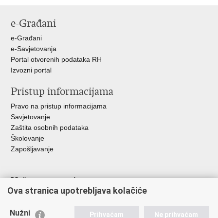
Ispiši
Podijeli
Podijeli
Podijeli
stranicu
na
na
na
e-Građani
Facebooku
Twitteru
Google
+
e-Građani
e-Savjetovanja
Portal otvorenih podataka RH
Izvozni portal
Pristup informacijama
Pravo na pristup informacijama
Savjetovanje
Zaštita osobnih podataka
Školovanje
Zapošljavanje
Važne poveznice
Ova stranica upotrebljava kolačiće
Ministarstvo unutarnjih poslova
Sindikati
Nužni
Prihvaćam
Ne prihvaćam
Udruge