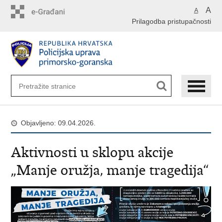
Preskoči
A
A
na
Prilagodba pristupačnosti
glavni
sadržaj
Objavljeno: 09.04.2026.
Aktivnosti u sklopu akcije
„Manje oružja, manje tragedija“