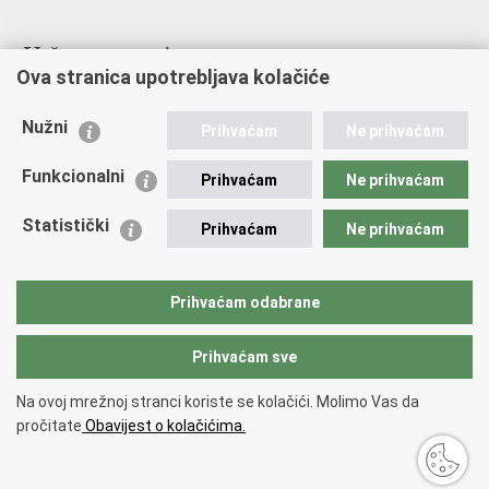
Važne poveznice
Ova stranica upotrebljava kolačiće
Ministarstvo unutarnjih poslova
Sindikati
Nužni
Prihvaćam
Ne prihvaćam
Udruge
Dom zdravlja MUP-a
Funkcionalni
Prihvaćam
Ne prihvaćam
Policijska akademija
Muzej policije
Statistički
Prihvaćam
Ne prihvaćam
Zaklada policijske solidarnosti
Centar za forenzična ispitivanja, istraživanja i vještačenja "Ivan
Vučetić"
Prihvaćam odabrane
Policijske uprave
Prihvaćam sve
Povratak na vrh
Na ovoj mrežnoj stranci koriste se kolačići. Molimo Vas da
Copyright © 2026 Policijska uprava primorsko-goranska.
Uvjeti
pročitate
Obavijest o kolačićima.
korištenja
.
Izjava o pristupačnosti
.