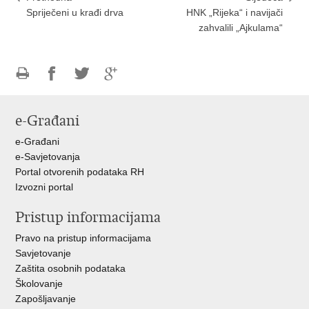
Spriječeni u krađi drva
HNK „Rijeka“ i navijači
zahvalili „Ajkulama“
Ispiši
Podijeli
Podijeli
Podijeli
stranicu
na
na
na
e-Građani
Facebooku
Twitteru
Google
+
e-Građani
e-Savjetovanja
Portal otvorenih podataka RH
Izvozni portal
Pristup informacijama
Pravo na pristup informacijama
Savjetovanje
Zaštita osobnih podataka
Školovanje
Zapošljavanje