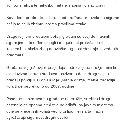
vojnog streljiva te nekoliko metara štapina i čistač cijevi.
Navedene predmete policija je od građana preuzela na siguran
način te će ih zbrinuti prema pravilima struke.
Dragovoljnom predajom policiji građani su svoj dom učinili
sigurnijim te također izbjegli i mogućnost prekršajnih ili
kaznenih sankcija zbog neovlaštenog posjedovanja navedenih
predmeta.
Građane koji još uvijek posjeduju nedozvoljeno oružje, minsko-
eksplozivna i druga sredstva, pozivamo da ih dragovoljno
predaju policiji u sklopu akcije „Manje oružja, manje tragedija“
koja traje neprekidno od 2007. godine.
Posebno upozoravamo građane da oružje, streljivo i druga
potencijalno opasna sredstva ne odlažu na javnim mjestima
gdje se kreće ili ih koristi veći broj ljudi, jer na taj način
ugrožavaju sigurnost drugih osoba.