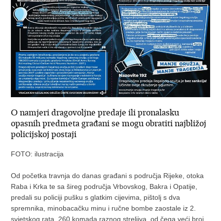
O namjeri dragovoljne predaje ili pronalasku
opasnih predmeta građani se mogu obratiti najbližoj
policijskoj postaji
FOTO: ilustracija
Od početka travnja do danas građani s područja Rijeke, otoka
Raba i Krka te sa šireg područja Vrbovskog, Bakra i Opatije,
predali su policiji pušku s glatkim cijevima, pištolj s dva
spremnika, minobacačku minu i ručne bombe zaostale iz 2.
svjetskog rata, 260 komada raznog streljiva, od čega veći broj