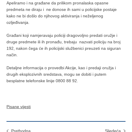
Apeliramo i na građane da prilikom pronalaska opasne
predmeta ne diraju i ne donose ih sami u policijske postaje
kako ne bi došlo do njihovog aktiviranja i neželjenog
ozljeđivanja.
Građani koji namjeravaju policiji dragovoljno predati oružje i
druge predmete ili ih pronađu, trebaju nazvati policiju na broj
192, nakon čega će ih policijski službenici preuzeti na siguran
način.
Detaljne informacija o provedbi Akcije, kao i predaji oružja i
drugih eksplozivnih sredstava, mogu se dobiti i putem
besplatne telefonske linije 0800 88 92.
Pisane vijesti
Prethodna
Sljedeća