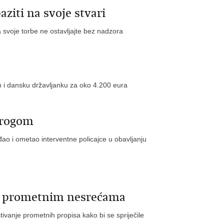
ziti na svoje stvari
 svoje torbe ne ostavljajte bez nadzora
ih i dansku državljanku za oko 4.200 eura
 drogom
eđao i ometao interventne policajce u obavljanju
a u prometnim nesrećama
vanje prometnih propisa kako bi se spriječile