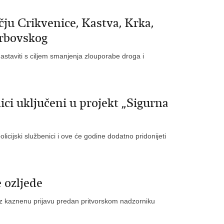
čju Crikvenice, Kastva, Krka,
Vrbovskog
 nastaviti s ciljem smanjenja zlouporabe droga i
nici uključeni u projekt „Sigurna
olicijski službenici i ove će godine dodatno pridonijeti
e ozljede
 uz kaznenu prijavu predan pritvorskom nadzorniku