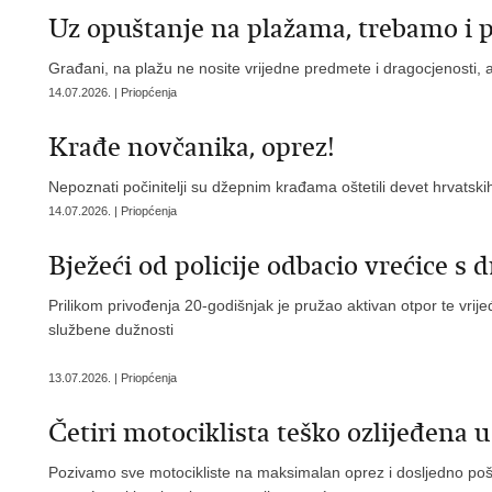
Uz opuštanje na plažama, trebamo i pa
Građani, na plažu ne nosite vrijedne predmete i dragocjenosti, a
14.07.2026. | Priopćenja
Krađe novčanika, oprez!
Nepoznati počinitelji su džepnim krađama oštetili devet hrvatsk
14.07.2026. | Priopćenja
Bježeći od policije odbacio vrećice s
Prilikom privođenja 20-godišnjak je pružao aktivan otpor te vrij
službene dužnosti
13.07.2026. | Priopćenja
​Četiri motociklista teško ozlijeđen
Pozivamo sve motocikliste na maksimalan oprez i dosljedno pošti