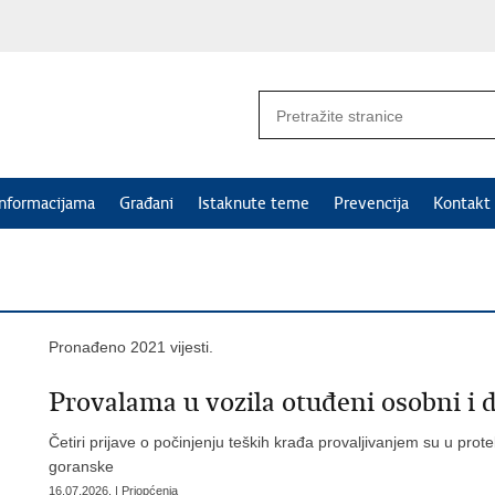
informacijama
Građani
Istaknute teme
Prevencija
Kontakt
Pronađeno 2021 vijesti.
​Provalama u vozila otuđeni osobni i 
Četiri prijave o počinjenju teških krađa provaljivanjem su u pr
goranske
16.07.2026. | Priopćenja