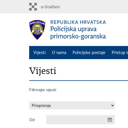
Preskoči
na
glavni
sadržaj
Vijesti
O nama
Policijske postaje
Pristup 
Vijesti
Filtrirajte vijesti:
Od: