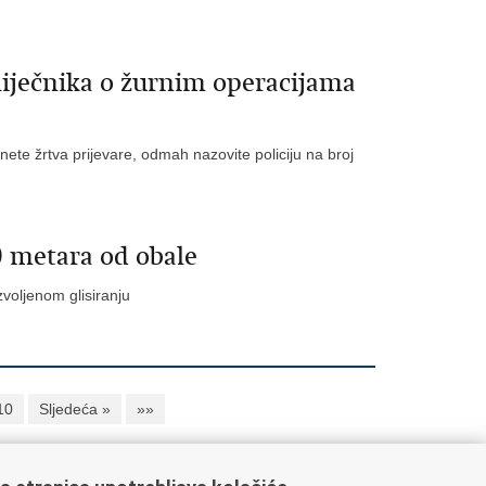
 liječnika o žurnim operacijama
tanete žrtva prijevare, odmah nazovite policiju na broj
00 metara od obale
voljenom glisiranju
10
Sljedeća »
»»