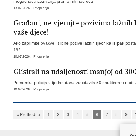
mogućnosti izazivanja prometnih nesreća
13.07.2026. | Priopćenja
​Građani, ne vjerujte pozivima lažnih
vaše djece!
Ako zaprimite ovakve i slične pozive lažnih liječnika ili ipak pos
192
10.07.2026. | Priopćenja
​Glisirali na udaljenosti manjoj od 3
Pomorska policija u tjedan dana zaustavila 56 nautičara u nedoz
10.07.2026. | Priopćenja
« Prethodna
1
2
3
4
5
6
7
8
9