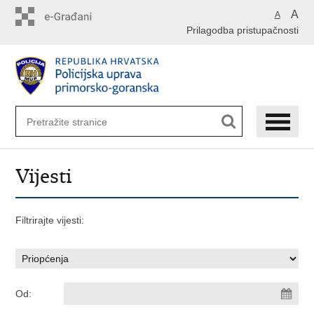
Preskoči
A
A
na
Prilagodba pristupačnosti
glavni
sadržaj
Vijesti
Filtrirajte vijesti:
Od: