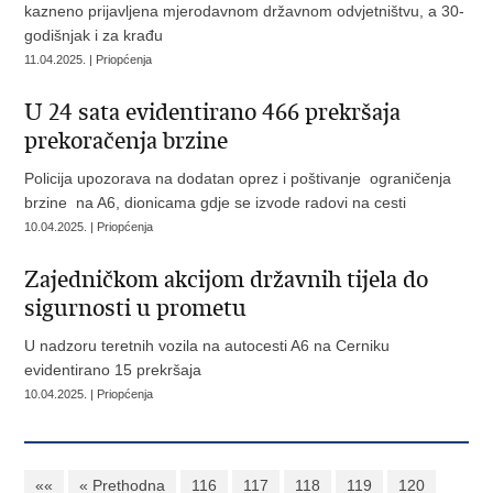
kazneno prijavljena mjerodavnom državnom odvjetništvu, a 30-
godišnjak i za krađu
11.04.2025. | Priopćenja
U 24 sata evidentirano 466 prekršaja
prekoračenja brzine
Policija upozorava na dodatan oprez i poštivanje ograničenja
brzine na A6, dionicama gdje se izvode radovi na cesti
10.04.2025. | Priopćenja
​Zajedničkom akcijom državnih tijela do
sigurnosti u prometu
U nadzoru teretnih vozila na autocesti A6 na Cerniku
evidentirano 15 prekršaja
10.04.2025. | Priopćenja
««
« Prethodna
116
117
118
119
120