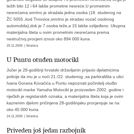
težih bilo 12 i 64 lakše prometne nesreće.U prometnim
nesrećama smrtno je stradala jedna osoba (18. studenog na
ŽC 5055 ,kod Trnovice,smrtno je stradao vozač osobnog
automobila),dok je 7 osoba teže,a 15 lakše ozlijeđeno. Ukupna
materijalna šteta u ovim prometnim nesrećama prema
nestručnoj procjeni iznosi oko 894 000 kuna .
25.11.2009. | Stranica
U Puntu otuđen motocikl
Jučer je 28-godišnji hrvatski državljanin prijavio djelatnicima
policije da mu je u noći 21./22. studenog ,sa parkirališta u ulici
Ivana Gorana Kovačića u Puntu nepoznati počinitelj otuđio
motocikl marke Yamaha.Motocikl je proizveden 2002. godine i
riječkih je registarskih oznaka, a materijalna šteta koja je ovim
kaznenim djelom pričinjena 28-godišnjaku procjenjuje se na
oko 45 000 kuna.
24.11.2009. | Stranica
Priveden još jedan razbojnik