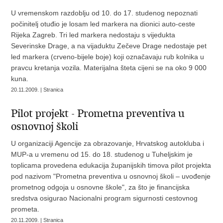
U vremenskom razdoblju od 10. do 17. studenog nepoznati
počinitelj otuđio je losam led markera na dionici auto-ceste
Rijeka Zagreb. Tri led markera nedostaju s vijedukta
Severinske Drage, a na vijaduktu Zečeve Drage nedostaje pet
led markera (crveno-bijele boje) koji označavaju rub kolnika u
pravcu kretanja vozila. Materijalna šteta cijeni se na oko 9 000
kuna.
20.11.2009. | Stranica
Pilot projekt - Prometna preventiva u
osnovnoj školi
U organizaciji Agencije za obrazovanje, Hrvatskog autokluba i
MUP-a u vremenu od 15. do 18. studenog u Tuheljskim je
toplicama provedena edukacija županijskih timova pilot projekta
pod nazivom "Prometna preventiva u osnovnoj školi – uvođenje
prometnog odgoja u osnovne škole", za što je financijska
sredstva osigurao Nacionalni program sigurnosti cestovnog
prometa.
20.11.2009. | Stranica