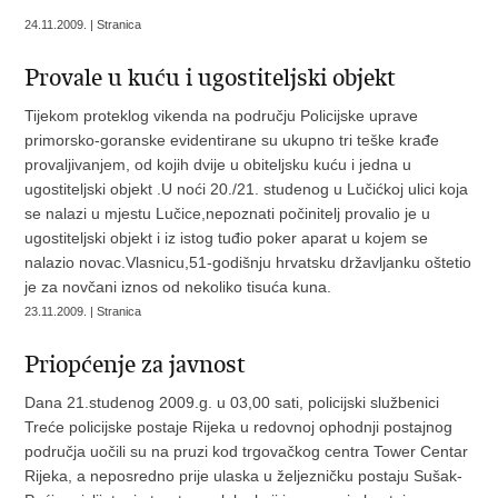
24.11.2009. | Stranica
Provale u kuću i ugostiteljski objekt
Tijekom proteklog vikenda na području Policijske uprave
primorsko-goranske evidentirane su ukupno tri teške krađe
provaljivanjem, od kojih dvije u obiteljsku kuću i jedna u
ugostiteljski objekt .U noći 20./21. studenog u Lučićkoj ulici koja
se nalazi u mjestu Lučice,nepoznati počinitelj provalio je u
ugostiteljski objekt i iz istog tuđio poker aparat u kojem se
nalazio novac.Vlasnicu,51-godišnju hrvatsku državljanku oštetio
je za novčani iznos od nekoliko tisuća kuna.
23.11.2009. | Stranica
Priopćenje za javnost
Dana 21.studenog 2009.g. u 03,00 sati, policijski službenici
Treće policijske postaje Rijeka u redovnoj ophodnji postajnog
područja uočili su na pruzi kod trgovačkog centra Tower Centar
Rijeka, a neposredno prije ulaska u željezničku postaju Sušak-