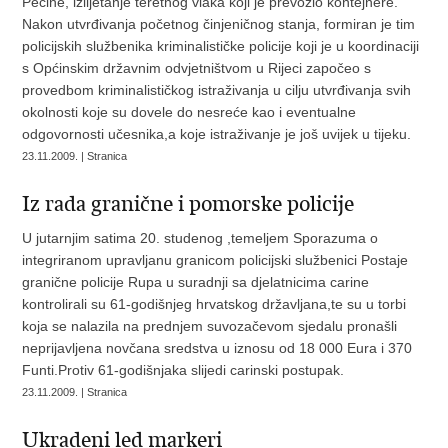
Pećine, izlijetanje teretnog vlaka koji je prevozio kontejnere.
Nakon utvrđivanja početnog činjeničnog stanja, formiran je tim
policijskih službenika kriminalističke policije koji je u koordinaciji
s Općinskim državnim odvjetništvom u Rijeci započeo s
provedbom kriminalističkog istraživanja u cilju utvrđivanja svih
okolnosti koje su dovele do nesreće kao i eventualne
odgovornosti učesnika,a koje istraživanje je još uvijek u tijeku.
23.11.2009. | Stranica
Iz rada granične i pomorske policije
U jutarnjim satima 20. studenog ,temeljem Sporazuma o
integriranom upravljanu granicom policijski službenici Postaje
granične policije Rupa u suradnji sa djelatnicima carine
kontrolirali su 61-godišnjeg hrvatskog državljana,te su u torbi
koja se nalazila na prednjem suvozačevom sjedalu pronašli
neprijavljena novčana sredstva u iznosu od 18 000 Eura i 370
Funti.Protiv 61-godišnjaka slijedi carinski postupak.
23.11.2009. | Stranica
Ukradeni led markeri