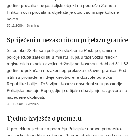
godine provalio u ugostiteljski objekt na području Zameta.
Prilikom ovih provala iz objekata je otuđivao manje količine
novca.
25.11.2009. | Stranica
Spriječeni u nezakonitom prijelazu granice
Sinoć oko 22,45 sati policijski službenici Postaje granične
policije Rupa zatekli su u mjestu Rupa u taxi vozilu riječkih
registarskih oznaka dvojicu državljana Kosova u dobi od 31 i 33
godine u pokušaju nezakonitog prelaska državne granice. Kod
istih su pronađene i dvije krivotvorene dozvole boravka
Republike Italije . Državljani Kosova dovedeni su u prostorije
Policijske postaje Rupa,gdje je u tijeku obavljanje razgovora na
navedene okolnosti.
25.11.2009. | Stranica
Tjedno izvješće o prometu
U proteklom tjednu na području Policijske uprave primorsko-
goranske dogodilo se ukupno 76 prometnih nesreća,od čega je