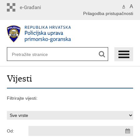
Preskoči
A
A
na
Prilagodba pristupačnosti
glavni
sadržaj
Vijesti
Filtrirajte vijesti:
Od: