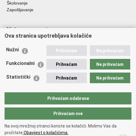
Školovanje
Zapošljavanje
Važne poveznice
Ova stranica upotrebljava kolačiće
Ministarstvo unutarnjih poslova
Sindikati
Nužni
Prihvaćam
Ne prihvaćam
Udruge
Dom zdravlja MUP-a
Funkcionalni
Prihvaćam
Ne prihvaćam
Policijska akademija
Muzej policije
Statistički
Prihvaćam
Ne prihvaćam
Zaklada policijske solidarnosti
Centar za forenzična ispitivanja, istraživanja i vještačenja "Ivan
Vučetić"
Prihvaćam odabrane
Policijske uprave
Prihvaćam sve
Povratak na vrh
Na ovoj mrežnoj stranci koriste se kolačići. Molimo Vas da
Copyright © 2026 Policijska uprava primorsko-goranska.
Uvjeti
pročitate
Obavijest o kolačićima.